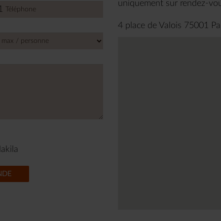
uniquement sur rendez-vo
1
d
s
4 place de Valois 75001 Pa
akila
NDE