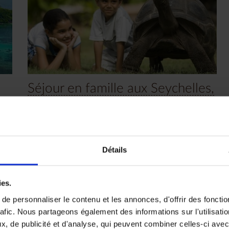
Séjour en famille aux Seychelles,
paradisiaque !
Enfin les vacances ! Retrouvez-vous le long des
plages calmes et protégées de La Digue et Praslin,
Détails
une atmosphère idéale que les petits comme les
grands vont adorer !
r en
12 jours, à partir de 4 500 €
ies.
Voyage Seychelles
Séjour balnéaire
e personnaliser le contenu et les annonces, d'offrir des fonctio
Séjour en famille
rafic. Nous partageons également des informations sur l'utilisati
, de publicité et d'analyse, qui peuvent combiner celles-ci avec