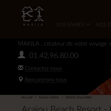
VOS ENVIES
NOS D
MAKILA
, créateur de votre voyage 
01.42.96.80.00
Contactez-nous
Rencontrons-nous
Accueil
Océan indien
Hôtels Seychelles
Acajou Beach Resort - 