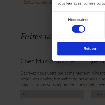
Nos incontournables
vous leur avez fournies ou qu'
Sélection
Nécessaires
du
consentement
Faites nous part de vos
Refuser
Chez Makila Voyages, chaque vo
Décrivez nous votre projet maintenant, n’hésite
projet, vos envies, le nombre de personnes, vos
bugdet... nous vous répondrons très rapidemen