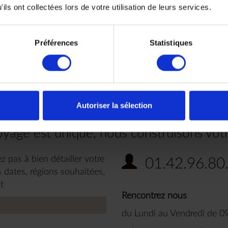
ils ont collectées lors de votre utilisation de leurs services.
Préférences
Statistiques
 envies
Autoriser la sélection
yage est unique, nous construisons vot
z pas à bien détailler votre
01.42.96.80
 dates, régions souhaitées,
t
Rencontrez nous
du Lundi au Vendredi de 0