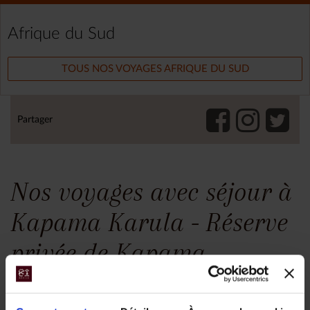
Afrique du Sud
TOUS NOS VOYAGES AFRIQUE DU SUD
Partager
Nos voyages avec séjour à
Kapama Karula - Réserve
privée de Kapama