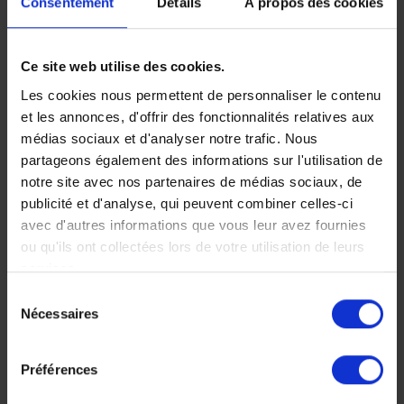
Consentement
Détails
À propos des cookies
Ce site web utilise des cookies.
Les cookies nous permettent de personnaliser le contenu
Le Kruger en
et les annonces, d'offrir des fonctionnalités relatives aux
médias sociaux et d'analyser notre trafic. Nous
réserve privée
partageons également des informations sur l'utilisation de
et le Blyde
notre site avec nos partenaires de médias sociaux, de
publicité et d'analyse, qui peuvent combiner celles-ci
River Canyon
avec d'autres informations que vous leur avez fournies
ou qu'ils ont collectées lors de votre utilisation de leurs
Une escapade en Afrique
services.
du Sud ? Paysages
grandioses et faune
Sélection
sauvage, un cocktail pour
Nécessaires
du
se ressourcer !
consentement
9 jours, à partir de 4
Préférences
000 €