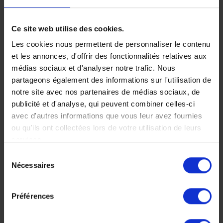
voyage et
aventure
Ce site web utilise des cookies.
Les cookies nous permettent de personnaliser le contenu
Voyage et aventure de la
mythique Diego Suarez,
et les annonces, d'offrir des fonctionnalités relatives aux
aux mystérieuses Tsingy
médias sociaux et d'analyser notre trafic. Nous
rouges et gris (réserve
partageons également des informations sur l'utilisation de
naturelle de l'Ankarana) à
notre site avec nos partenaires de médias sociaux, de
la plage d'Ankify... Nous
publicité et d'analyse, qui peuvent combiner celles-ci
avons sélectionnez pour
avec d'autres informations que vous leur avez fournies
vous un kaléidoscope des
ou qu'ils ont collectées lors de votre utilisation de leurs
plus beaux sites du nord
services.
de Madagascar.
Sélection
14 jours, à partir de 4
Nécessaires
du
650 €
consentement
Voyage Madagascar
Préférences
Nos incontournables
Séjour en famille