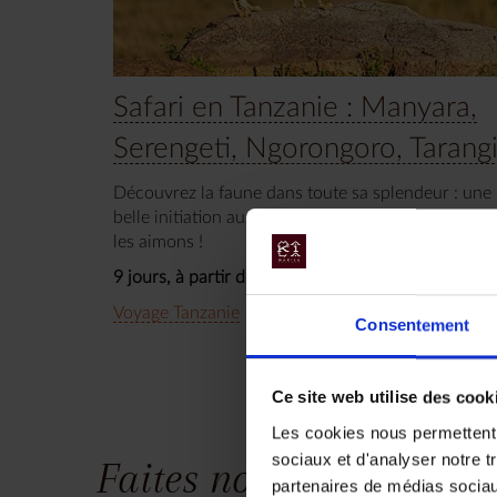
Safari en Tanzanie : Manyara,
Serengeti, Ngorongoro, Tarangi
Découvrez la faune dans toute sa splendeur : une
belle initiation aux safaris en Afrique, comme nou
les aimons !
9 jours, à partir de 4 600 €
Voyage Tanzanie
Circuit Safari
Consentement
Ce site web utilise des cook
Les cookies nous permettent d
sociaux et d'analyser notre t
Faites nous part de vos
partenaires de médias sociaux