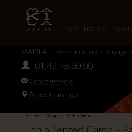
VOS ENVIES
NOS D
MAKILA
, créateur de votre voyage 
01.42.96.80.00
Contactez-nous
Rencontrons-nous
Accueil
Afrique
Hôtels Tanzanie
Lahia Tented Camp - Pa