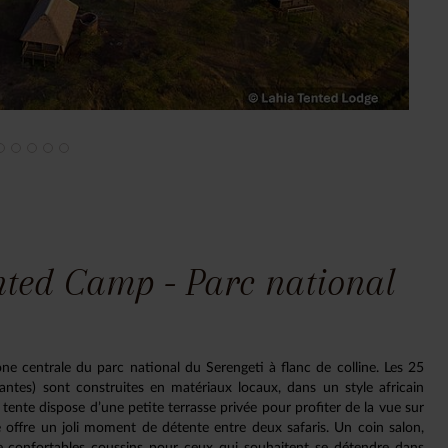
nted Camp - Parc national
e centrale du parc national du Serengeti à flanc de colline. Les 25
tes) sont construites en matériaux locaux, dans un style africain
ente dispose d’une petite terrasse privée pour profiter de la vue sur
 offre un joli moment de détente entre deux safaris. Un coin salon,
e confortables coussins pour ceux qui souhaitent se détendre dans