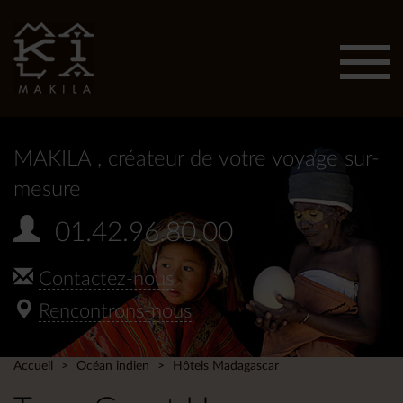
Affic
men
MAKILA
, créateur de votre voyage sur-
mesure
01.42.96.80.00
Contactez-nous
Rencontrons-nous
Accueil
Océan indien
Hôtels Madagascar