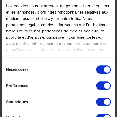
950 €
Les cookies nous permettent de personnaliser le contenu
Voyage Madagascar
et les annonces, d'offrir des fonctionnalités relatives aux
Osez l'aventure
médias sociaux et d'analyser notre trafic. Nous
partageons également des informations sur l'utilisation de
notre site avec nos partenaires de médias sociaux, de
publicité et d'analyse, qui peuvent combiner celles-ci
avec d'autres informations que vous leur avez fournies
ou qu'ils ont collectées lors de votre utilisation de leurs
services.
Sélection
Nécessaires
du
RN7 à
consentement
Madagascar, la
Préférences
route du sud en
4x4 avec
Statistiques
chauffeur guide