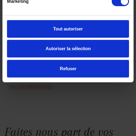
Marketing
Partez sur la RN7, la
route du Sud jusqu'à la
baie d'Ankasy. L'île Rouge,
sanctuaire d'une faune et
Tout autoriser
d'une flore unique au
monde, vous transportera
sur les sentiers de sa
Autoriser la sélection
culture Malgache.
15 jours, à partir de 5
Refuser
200 €
Voyage Madagascar
Nos incontournables
Faites nous part de vos