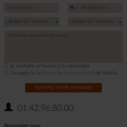
+1
United
States
+1
Je souhaite m'inscrire à la newsletter
J'accepte la
politique de confidentialité
de Makila
ENVOYEZ VOTRE DEMANDE
01.42.96.80.00
Rencontrez nous