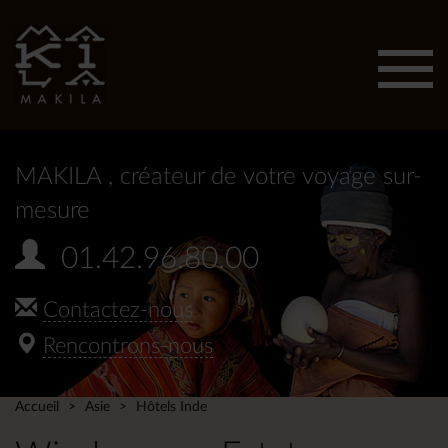
Affic
men
MAKILA
, créateur de votre voyage sur-
mesure
01.42.96.80.00
Contactez-nous
Rencontrons-nous
Accueil
Asie
Hôtels Inde