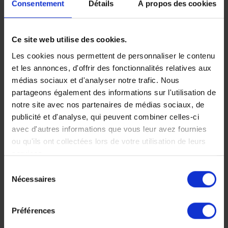
Consentement
Détails
À propos des cookies
Partager
Ce site web utilise des cookies.
Les cookies nous permettent de personnaliser le contenu
et les annonces, d'offrir des fonctionnalités relatives aux
Faites nous part de vos
médias sociaux et d'analyser notre trafic. Nous
partageons également des informations sur l'utilisation de
envies
notre site avec nos partenaires de médias sociaux, de
publicité et d'analyse, qui peuvent combiner celles-ci
avec d'autres informations que vous leur avez fournies
ou qu'ils ont collectées lors de votre utilisation de leurs
services.
Chez Makila Voyages, chaque
Sélection
Nécessaires
voyage est unique, nous
du
consentement
construisons votre voyage à votre
Préférences
mesure.