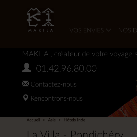
VOS ENVIES
NOS D
MAKILA
, créateur de votre voyage 
01.42.96.80.00
Contactez-nous
Rencontrons-nous
Accueil
Asie
Hôtels Inde
La Villa - Pondichéry