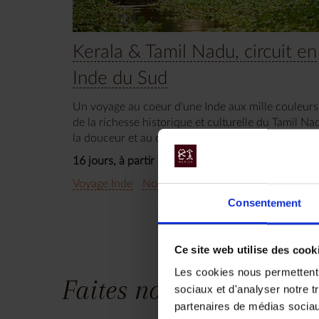
Kerala & Tamil Nadu, circuit en
Inde du Sud
Un voyage au coeur d'une Inde aux mille couleurs 
de la richesse historique et culturelle du Tamil Na
la douceur et au charmes naturels du Kerala.
16 jours, à partir de 5 400 €
Voyage Inde
Nos incontournables
Séjour cultur
Consentement
Ce site web utilise des cook
Les cookies nous permettent d
Faites nous part de vos
sociaux et d'analyser notre t
partenaires de médias sociaux