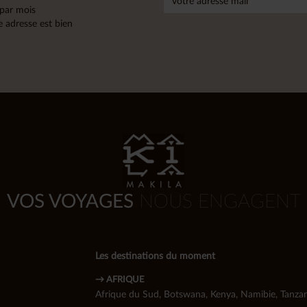
 par mois
 adresse est bien
VOS VOYAGES
NOUS ENGAGENT
Les destinations du moment
→ AFRIQUE
Afrique du Sud
,
Botswana
,
Kenya
,
Namibie
,
Tanzan