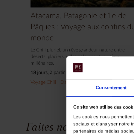
Atacama, Patagonie et île de
Pâques : Voyage aux confins d
monde
Le Chili pluriel, un rêve grandeur nature entre
déserts, glaciers, villes colorées et mystères
millénaires.
18 jours, à partir de 12 200 €
Voyage Chili
Osez l'aventure
Consentement
Ce site web utilise des cook
Les cookies nous permettent d
Faites nous part de vos
sociaux et d'analyser notre t
partenaires de médias sociaux