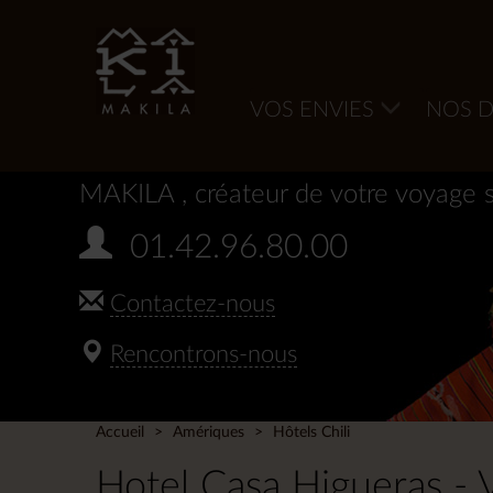
VOS ENVIES
NOS D
MAKILA
, créateur de votre voyage 
01.42.96.80.00
Contactez-nous
Rencontrons-nous
Accueil
Amériques
Hôtels Chili
Hotel Casa Higueras - 