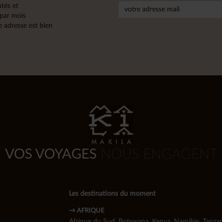
tés et
 par mois
 adresse est bien
VOS VOYAGES
NOUS ENGAGENT
Les destinations du moment
→ AFRIQUE
Afrique du Sud
,
Botswana
,
Kenya
,
Namibie
,
Tanzan