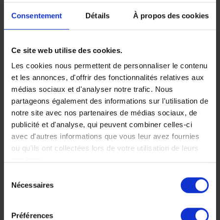
Consentement
Détails
À propos des cookies
Safari au
Ce site web utilise des cookies.
Zimbabwe et
Les cookies nous permettent de personnaliser le contenu
séjour de rêve à
et les annonces, d'offrir des fonctionnalités relatives aux
Nosy Be
médias sociaux et d'analyser notre trafic. Nous
partageons également des informations sur l'utilisation de
Un combiné idéal et
notre site avec nos partenaires de médias sociaux, de
original : safaris terrestres
publicité et d'analyse, qui peuvent combiner celles-ci
et aquatiques ; trésors du
avec d'autres informations que vous leur avez fournies
Zimbabwe et de
ou qu'ils ont collectées lors de votre utilisation de leurs
Madagascar ;
services.
découvertes étonnantes
et sensations nouvelles.
Sélection
Nécessaires
du
16 jours, à partir de 10
consentement
400 €
Préférences
Voyage Madagascar