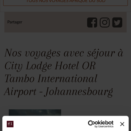
TOUS NOS VOYAGES AFRIQUE DU SUD
Partager
Nos voyages avec séjour à
City Lodge Hotel OR
Tambo International
Airport - Johannesbourg