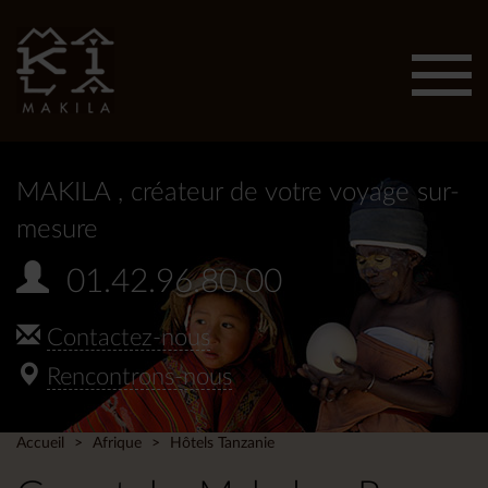
Affic
men
MAKILA
, créateur de votre voyage sur-
mesure
01.42.96.80.00
Contactez-nous
Rencontrons-nous
Accueil
Afrique
Hôtels Tanzanie