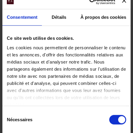
Mahale
Consentement
Détails
À propos des cookies
Ce site web utilise des cookies.
Les cookies nous permettent de personnaliser le contenu
et les annonces, d'offrir des fonctionnalités relatives aux
médias sociaux et d'analyser notre trafic. Nous
Les chimpanzés
partageons également des informations sur l'utilisation de
notre site avec nos partenaires de médias sociaux, de
à Mahale et le
publicité et d'analyse, qui peuvent combiner celles-ci
parc de Katavi
avec d'autres informations que vous leur avez fournies
ou qu'ils ont collectées lors de votre utilisation de leurs
Une Afrique méconnue et
services.
fascinante de beauté: les
Sélection
chimpanzés de Jane
Nécessaires
du
Goodall sur les rives du
Tanganyika, un safari
consentement