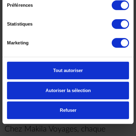
unique.
Préférences
10 jours, à partir de 12
700 €
Statistiques
Voyage Tanzanie
Safaris d'exception
Marketing
Tout autoriser
Faites nous part de vos
Autoriser la sélection
envies
Refuser
Chez Makila Voyages, chaque