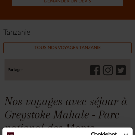
DEMANDER UN DEVIS
Tanzanie
TOUS NOS VOYAGES TANZANIE
Partager
Nos voyages avec séjour à
Greystoke Mahale - Parc
national des Monts