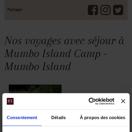
Partager
Nos voyages avec séjour à
Mumbo Island Camp -
Mumbo Island
Consentement
Détails
À propos des cookies
Autotour au