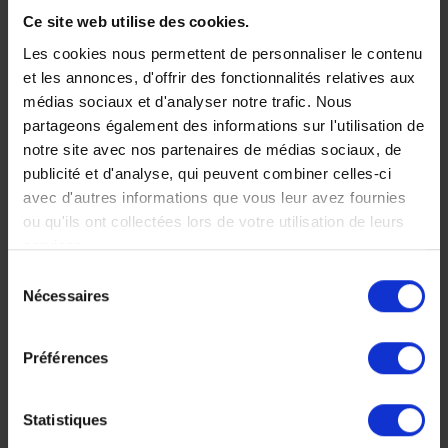
Malawi
Ce site web utilise des cookies.
Les cookies nous permettent de personnaliser le contenu
Au volant de votre 4x4,
et les annonces, d'offrir des fonctionnalités relatives aux
vous parcourez 1000 kms
médias sociaux et d'analyser notre trafic. Nous
sur des routes en bon
partageons également des informations sur l'utilisation de
état pour découvrir les
notre site avec nos partenaires de médias sociaux, de
différentes facettes du
Malawi : montagnes,
publicité et d'analyse, qui peuvent combiner celles-ci
villages colorés, réserves
avec d'autres informations que vous leur avez fournies
naturelles et plages
ou qu'ils ont collectées lors de votre utilisation de leurs
sublimes.
services.
17 jours, à partir de 7
Sélection
700 €
Nécessaires
du
consentement
Voyage Malawi
Autotour
Préférences
Statistiques