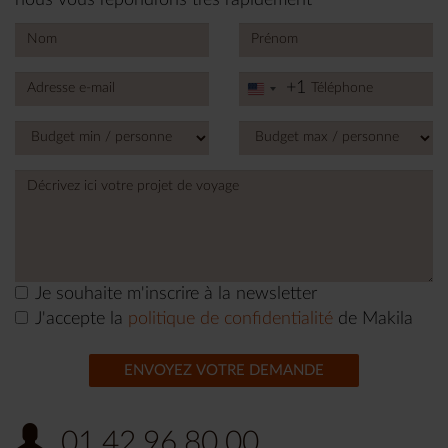
+1
United
States
+1
Je souhaite m'inscrire à la newsletter
J'accepte la
politique de confidentialité
de Makila
ENVOYEZ VOTRE DEMANDE
01.42.96.80.00