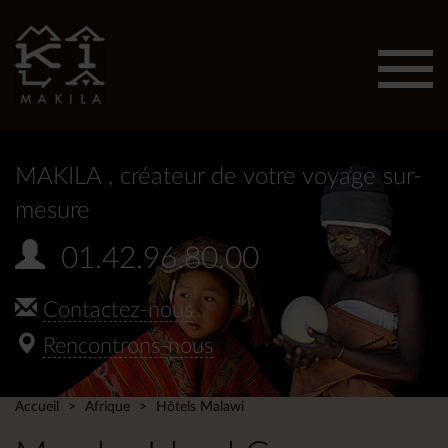
Affic
men
MAKILA
, créateur de votre voyage sur-
mesure
01.42.96.80.00
Contactez-nous
Rencontrons-nous
Accueil
Afrique
Hôtels Malawi