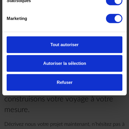
Statistiques
Marketing
Faites nous part de vos
envies
Tout autoriser
Autoriser la sélection
Chez Makila Voyages, chaque
Refuser
voyage est unique, nous
construisons votre voyage à votre
mesure.
Décrivez nous votre projet maintenant, n’hésitez pas à