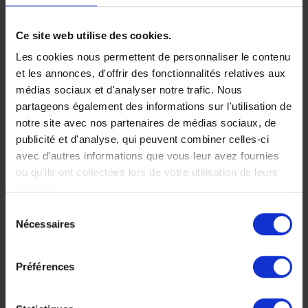
Safari sur
À la découverte
Ce site web utilise des cookies.
mesure au
du Rwanda
Les cookies nous permettent de personnaliser le contenu
Rwanda : à la
Explorez le Rwanda,
et les annonces, d'offrir des fonctionnalités relatives aux
joyau de l’Afrique aux
rencontre des
médias sociaux et d'analyser notre trafic. Nous
paysages sauvages et
partageons également des informations sur l'utilisation de
primates
préservés.
notre site avec nos partenaires de médias sociaux, de
13 jours, à partir de 26
publicité et d'analyse, qui peuvent combiner celles-ci
À la rencontre des gorilles
700 €
avec d'autres informations que vous leur avez fournies
et des chimpanzés du
Voyage Rwanda
ou qu'ils ont collectées lors de votre utilisation de leurs
Rwanda, l’émotion rare
Circuit Safari
services.
d’un voyage d’exception.
Safaris d'exception
Sélection
11 jours, à partir de 19
Osez l'aventure
Nécessaires
du
500 €
consentement
Voyage Rwanda
Circuit Safari
Préférences
Safaris d'exception