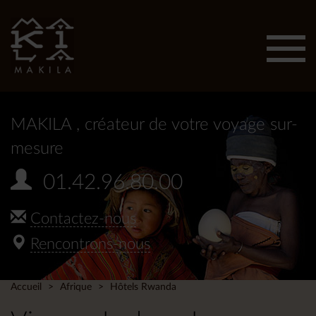
Affic
men
MAKILA
, créateur de votre voyage sur-
mesure
01.42.96.80.00
Contactez-nous
Rencontrons-nous
Accueil
Afrique
Hôtels Rwanda