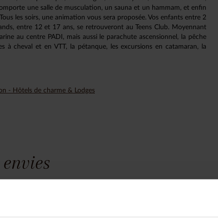
comporte une salle de musculation, un sauna et un hammam, et enfin
 Tous les soirs, une animation vous sera proposée. Vos enfants entre 2
rands, entre 12 et 17 ans, se retrouveront au Teens Club. Moyennant
arine au centre PADI, mais aussi le parachute ascensionnel, la pêche
s à cheval et en VTT, la pétanque, les excursions en catamaran, la
ion - Hôtels de charme & Lodges
 envies
yage est unique, nous construisons vot