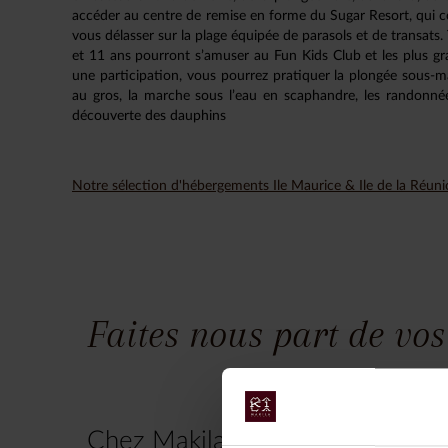
accéder au centre de remise en forme du Sugar Resort, qui 
vous délasser sur la plage équipée de parasols et de transats.
et 11 ans pourront s’amuser au Fun Kids Club et les plus g
une participation, vous pourrez pratiquer la plongée sous-m
au gros, la marche sous l’eau en scaphandre, les randonnée
découverte des dauphins
Notre sélection d'hébergements Ile Maurice & Ile de la Réun
Faites nous part de vos
Chez Makila Voyages, chaque vo