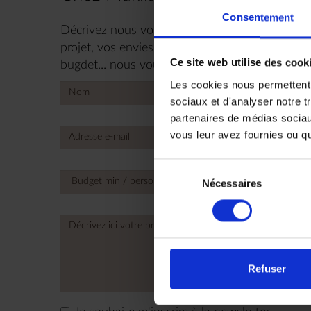
Consentement
Décrivez nous votre projet maintenant, n’hésite
projet, vos envies, le nombre de personnes, vos
Ce site web utilise des cook
bugdet... nous vous répondrons très rapidemen
Les cookies nous permettent d
sociaux et d'analyser notre t
partenaires de médias sociaux
vous leur avez fournies ou qu'
No
count
Sélection
selec
Nécessaires
du
consentement
Refuser