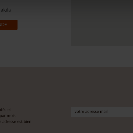
akila
NDE
tés et
 par mois
 adresse est bien