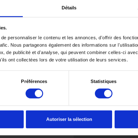
Détails
z pas à bien détailler votre
01.42.96.80
 dates, régions souhaitées,
ies.
t
Rencontrez nous
e personnaliser le contenu et les annonces, d'offrir des fonctio
rafic. Nous partageons également des informations sur l'utilisati
du Lundi au Vendredi de 0
, de publicité et d'analyse, qui peuvent combiner celles-ci avec
uniquement sur rendez-vo
ils ont collectées lors de votre utilisation de leurs services.
ry
4 place de Valois 75001 Pa
ted
Préférences
Statistiques
Autoriser la sélection