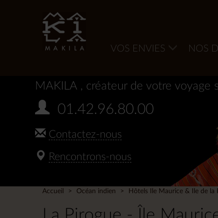
VOS ENVIES
NOS D
MAKILA
, créateur de votre voyage 
01.42.96.80.00
Contactez-nous
Rencontrons-nous
Accueil
Océan indien
Hôtels Ile Maurice & Ile de la
La Pirogue - Île Mauric