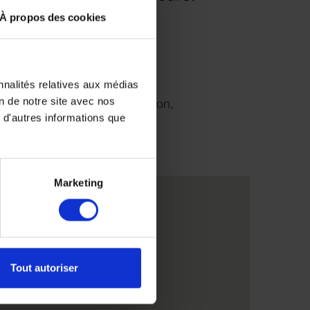
À propos des cookies
.00
nnalités relatives aux médias
on de notre site avec nos
9H00 à 18H30 sans interruption,
 d'autres informations que
us
ris
Marketing
Tout autoriser