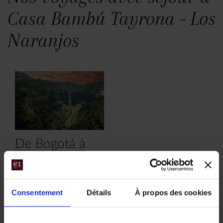
Casa Bambú Tayrona - Los
Naranjos
De Bogotá à
Carthagène :
Découverte
Consentement
Détails
À propos des cookies
des beautés
précolombiennes