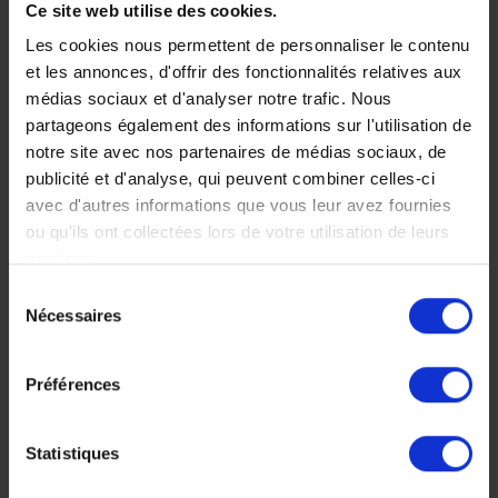
Ce site web utilise des cookies.
et naturelles de
Les cookies nous permettent de personnaliser le contenu
la Colombie
et les annonces, d'offrir des fonctionnalités relatives aux
médias sociaux et d'analyser notre trafic. Nous
Un pays métissé à la
partageons également des informations sur l'utilisation de
culture bariolée,
notre site avec nos partenaires de médias sociaux, de
saisissant et enivrant,
publicité et d'analyse, qui peuvent combiner celles-ci
découvrez les différentes
avec d'autres informations que vous leur avez fournies
facettes de la Colombie
ou qu'ils ont collectées lors de votre utilisation de leurs
et de son histoire.
services.
16 jours, à partir de 5
Sélection
000 €
Nécessaires
du
Voyage Colombie
consentement
Nos incontournables
Préférences
Statistiques