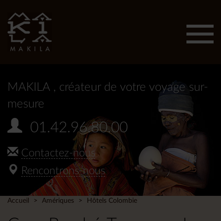
Affic
men
MAKILA
, créateur de votre voyage sur-
mesure
01.42.96.80.00
Contactez-nous
Rencontrons-nous
Accueil
Amériques
Hôtels Colombie