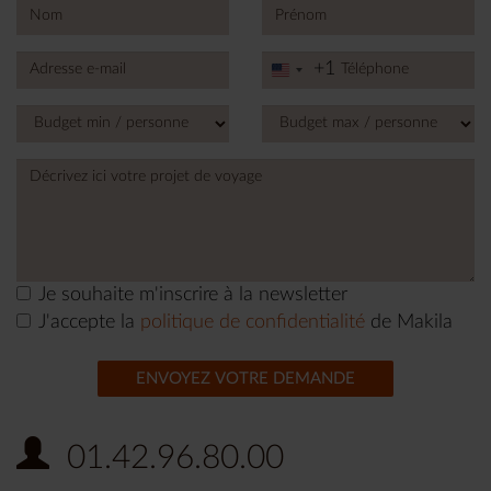
+1
United
States
+1
Je souhaite m'inscrire à la newsletter
J'accepte la
politique de confidentialité
de Makila
ENVOYEZ VOTRE DEMANDE
01.42.96.80.00