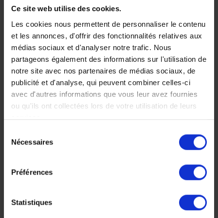
Ce site web utilise des cookies.
Faites nous part de vos
Les cookies nous permettent de personnaliser le contenu
et les annonces, d'offrir des fonctionnalités relatives aux
envies
médias sociaux et d'analyser notre trafic. Nous
partageons également des informations sur l'utilisation de
notre site avec nos partenaires de médias sociaux, de
publicité et d'analyse, qui peuvent combiner celles-ci
avec d'autres informations que vous leur avez fournies
Chez Makila Voyages, chaque
ou qu'ils ont collectées lors de votre utilisation de leurs
voyage est unique, nous
services.
Sélection
construisons votre voyage à votre
Nécessaires
du
mesure.
consentement
Préférences
Décrivez nous votre projet maintenant, n’hésitez pas à
bien détailler votre projet, vos envies, le nombre de
personnes, vos dates, régions souhaitées, bugdet...
Statistiques
nous vous répondrons très rapidement