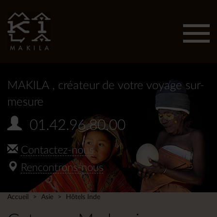
Affic
men
MAKILA
, créateur de votre voyage sur-
mesure
01.42.96.80.00
Contactez-nous
Rencontrons-nous
Accueil
Asie
Hôtels Inde