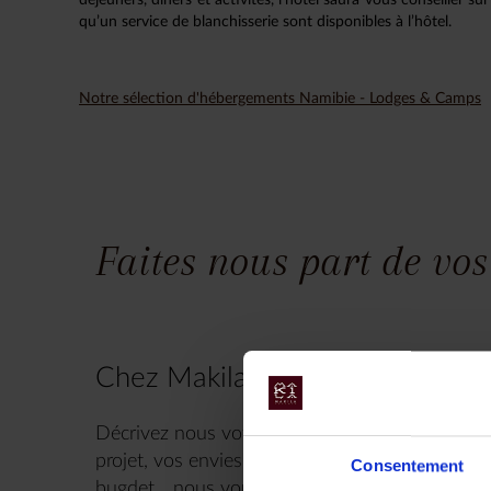
qu’un service de blanchisserie sont disponibles à l’hôtel.
Notre sélection d'hébergements Namibie - Lodges & Camps
Faites nous part de vos
Chez Makila Voyages, chaque vo
Décrivez nous votre projet maintenant, n’hésite
projet, vos envies, le nombre de personnes, vos
Consentement
bugdet... nous vous répondrons très rapidemen