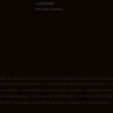
→ OCEANIE
Nouvelle-Zélande
fari, des grands espaces et de la nature 5 étoiles. Répondre aux demandes 
iser votre voyage vraiment sur mesure, selon vos envies de voyages, vos rê
s partenaires :
Camp Hwange Safari Lodge
-
Samsara
-
Conception Inter
©
Makila Voyages - N° de licence: IM075130052 - N° IATA: 202.4185.2
du site
-
Conditions particulières de vente
-
Politique de confidentialité
-