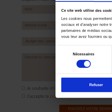
Ce site web utilise des cook
Les cookies nous permettent d
sociaux et d'analyser notre t
+
Unite
partenaires de médias sociaux
State
vous leur avez fournies ou qu'
+1
Sélection
Nécessaires
du
consentement
Refuser
Je souhaite m'inscrire à la newsletter
J'accepte la
politique de confidentialité
de M
ENVOYEZ VOTRE DEMA