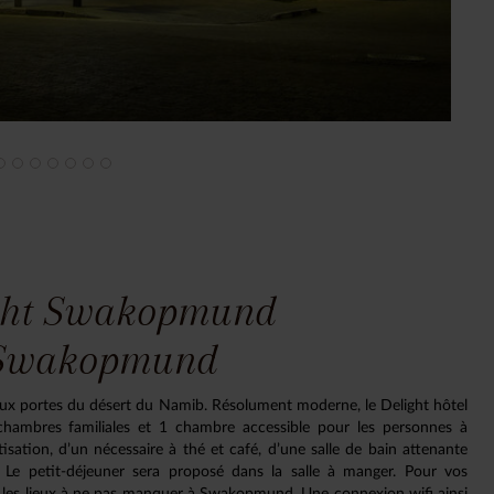
ight Swakopmund
- Swakopmund
 aux portes du désert du Namib. Résolument moderne, le Delight hôtel
ambres familiales et 1 chambre accessible pour les personnes à
sation, d’un nécessaire à thé et café, d’une salle de bain attenante
r. Le petit-déjeuner sera proposé dans la salle à manger. Pour vos
 sur les lieux à ne pas manquer à Swakopmund. Une connexion wifi ainsi