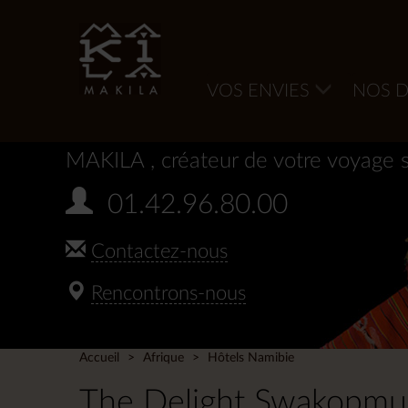
VOS ENVIES
NOS D
MAKILA
, créateur de votre voyage 
01.42.96.80.00
Contactez-nous
Rencontrons-nous
Accueil
Afrique
Hôtels Namibie
The Delight Swakopmu