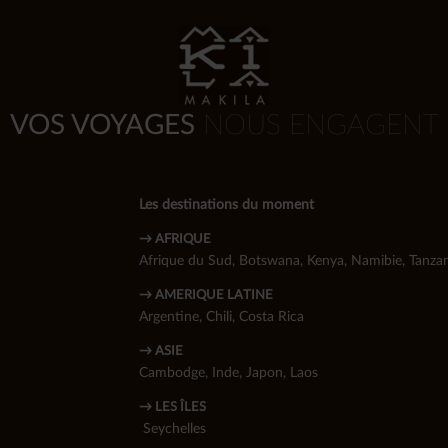
VOS VOYAGES
NOUS ENGAGENT
Les destinations du moment
→ AFRIQUE
Afrique du Sud
,
Botswana
,
Kenya
,
Namibie
,
Tanzan
→ AMERIQUE LATINE
Argentine
,
Chili
,
Costa Rica
→ ASIE
Cambodge
,
Inde
,
Japon
,
Laos
→ LES ÎLES
Seychelles