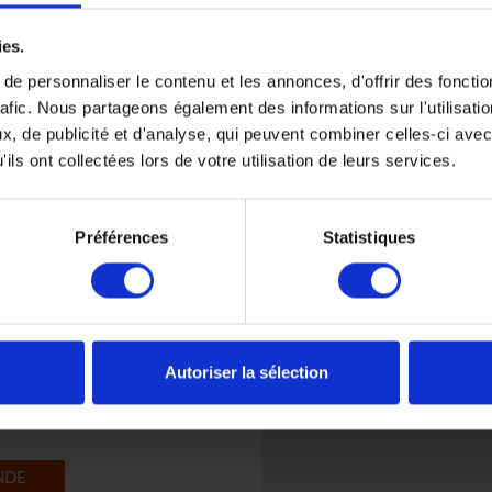
Rencontrez nous
ies.
du Lundi au Vendredi de 0
e personnaliser le contenu et les annonces, d'offrir des fonctio
uniquement sur rendez-vo
rafic. Nous partageons également des informations sur l'utilisati
1
d
, de publicité et d'analyse, qui peuvent combiner celles-ci avec
s
4 place de Valois 75001 Pa
ils ont collectées lors de votre utilisation de leurs services.
Préférences
Statistiques
Autoriser la sélection
akila
NDE