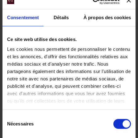
Namibie
TOUS NOS VOYAGES NAMIBIE
Consentement
Détails
À propos des cookies
Ce site web utilise des cookies.
Partager
Les cookies nous permettent de personnaliser le contenu
et les annonces, d'offrir des fonctionnalités relatives aux
médias sociaux et d'analyser notre trafic. Nous
partageons également des informations sur l'utilisation de
Faites nous part de vos
notre site avec nos partenaires de médias sociaux, de
publicité et d'analyse, qui peuvent combiner celles-ci
envies
avec d'autres informations que vous leur avez fournies
ou qu'ils ont collectées lors de votre utilisation de leurs
services.
Sélection
Nécessaires
du
Chez Makila Voyages, chaque
consentement