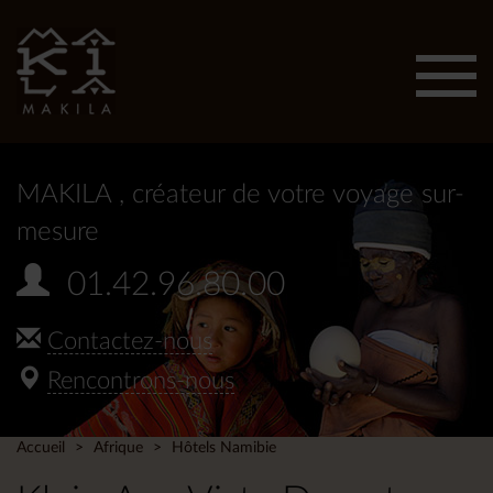
Affic
men
MAKILA
, créateur de votre voyage sur-
mesure
01.42.96.80.00
Contactez-nous
Rencontrons-nous
Accueil
Afrique
Hôtels Namibie