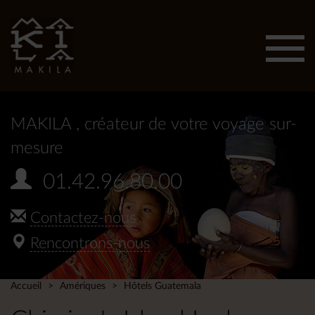
Affic
men
MAKILA
, créateur de votre voyage sur-
mesure
01.42.96.80.00
Contactez-nous
Rencontrons-nous
Accueil
Amériques
Hôtels Guatemala