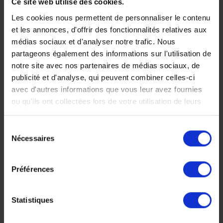
Ce site web utilise des cookies.
rencontres en
Les cookies nous permettent de personnaliser le contenu
pays Maya
et les annonces, d'offrir des fonctionnalités relatives aux
médias sociaux et d'analyser notre trafic. Nous
Une première immersion
partageons également des informations sur l'utilisation de
dans la civilisation maya
notre site avec nos partenaires de médias sociaux, de
et un regard sur
publicité et d'analyse, qui peuvent combiner celles-ci
l’Amérique centrale
avec d'autres informations que vous leur avez fournies
coloniale et celle
d’aujourd’hui.
ou qu'ils ont collectées lors de votre utilisation de leurs
services.
14 jours, à partir de 6
400 €
Sélection
Nécessaires
du
Voyage Guatemala
consentement
Séjour culturel
Préférences
Statistiques