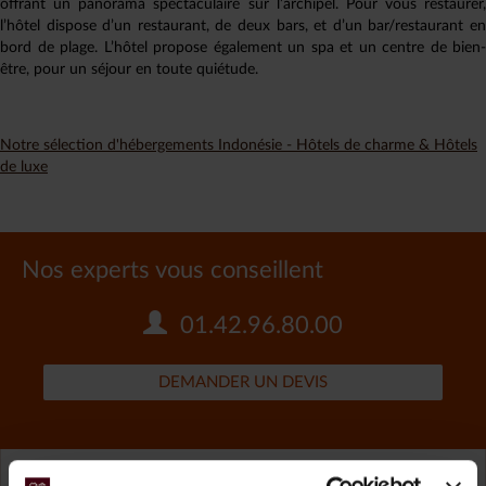
offrant un panorama spectaculaire sur l’archipel. Pour vous restaurer,
l’hôtel dispose d’un restaurant, de deux bars, et d’un bar/restaurant en
bord de plage. L’hôtel propose également un spa et un centre de bien-
être, pour un séjour en toute quiétude.
Notre sélection d'hébergements Indonésie - Hôtels de charme & Hôtels
de luxe
Nos experts vous conseillent
01.42.96.80.00
DEMANDER UN DEVIS