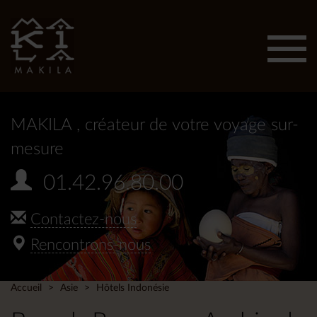
Affic
men
MAKILA
, créateur de votre voyage sur-
mesure
01.42.96.80.00
Contactez-nous
Rencontrons-nous
Accueil
Asie
Hôtels Indonésie