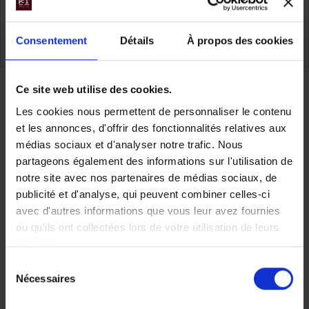
Indonésie
Consentement
Détails
À propos des cookies
TOUS NOS VOYAGES INDONÉSIE
Ce site web utilise des cookies.
Partager
Les cookies nous permettent de personnaliser le contenu
et les annonces, d'offrir des fonctionnalités relatives aux
médias sociaux et d'analyser notre trafic. Nous
partageons également des informations sur l'utilisation de
Faites nous part de vos
notre site avec nos partenaires de médias sociaux, de
publicité et d'analyse, qui peuvent combiner celles-ci
avec d'autres informations que vous leur avez fournies
envies
ou qu'ils ont collectées lors de votre utilisation de leurs
services.
Sélection
Nécessaires
du
Chez Makila Voyages, chaque
consentement