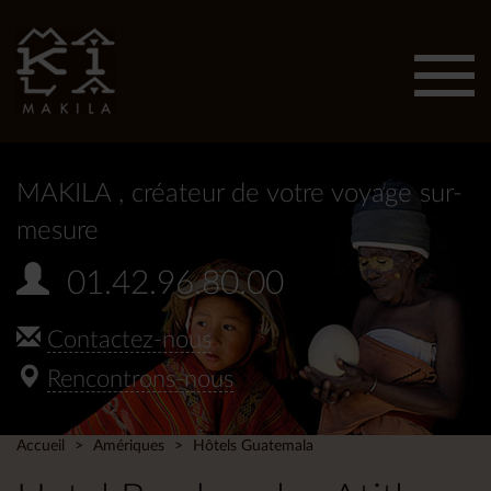
Affic
men
MAKILA
, créateur de votre voyage sur-
mesure
01.42.96.80.00
Contactez-nous
Rencontrons-nous
Accueil
Amériques
Hôtels Guatemala