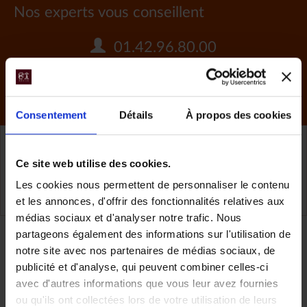
Nos experts vous conseillent
01.42.96.80.00
DEMANDER UN DEVIS
Consentement
Détails
À propos des cookies
Guatemala
Ce site web utilise des cookies.
Les cookies nous permettent de personnaliser le contenu
TOUS NOS VOYAGES GUATEMALA
et les annonces, d'offrir des fonctionnalités relatives aux
médias sociaux et d'analyser notre trafic. Nous
partageons également des informations sur l'utilisation de
Partager
notre site avec nos partenaires de médias sociaux, de
publicité et d'analyse, qui peuvent combiner celles-ci
avec d'autres informations que vous leur avez fournies
ou qu'ils ont collectées lors de votre utilisation de leurs