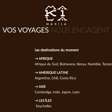
VOS VOYAGES
NOUS ENGAGENT
Les destinations du moment
→ AFRIQUE
Afrique du Sud
,
Botswana
,
Kenya
,
Namibie
,
Tanzan
→ AMERIQUE LATINE
Argentine
,
Chili
,
Costa Rica
→ ASIE
Cambodge
,
Inde
,
Japon
,
Laos
→ LES ÎLES
Seychelles