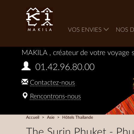
VOS ENVIES
NOS D
MAKILA
, créateur de votre voyage 
01.42.96.80.00
Contactez-nous
Rencontrons-nous
Accueil
Asie
Hôtels Thaïlande
The Surin Phuket - Phu