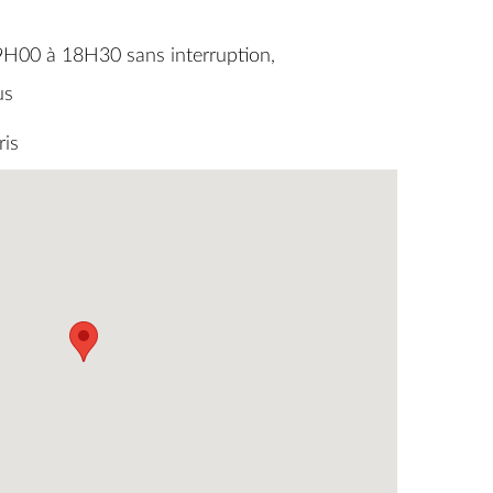
9H00 à 18H30 sans interruption,
us
ris