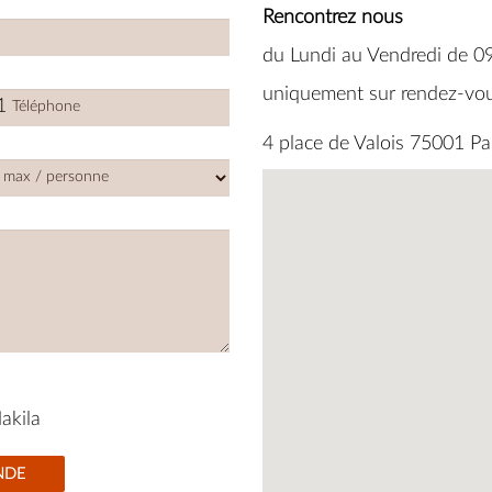
Rencontrez nous
du Lundi au Vendredi de 0
uniquement sur rendez-vo
1
d
s
4 place de Valois 75001 Pa
akila
NDE