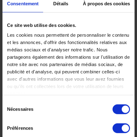
Consentement
Détails
À propos des cookies
Partager
Ce site web utilise des cookies.
Les cookies nous permettent de personnaliser le contenu
et les annonces, d'offrir des fonctionnalités relatives aux
Faites nous part de vos
médias sociaux et d'analyser notre trafic. Nous
partageons également des informations sur l'utilisation de
notre site avec nos partenaires de médias sociaux, de
envies
publicité et d'analyse, qui peuvent combiner celles-ci
avec d'autres informations que vous leur avez fournies
ou qu'ils ont collectées lors de votre utilisation de leurs
services.
Chez Makila Voyages, chaque
Sélection
Nécessaires
du
voyage est unique, nous
consentement
construisons votre voyage à votre
Préférences
mesure.