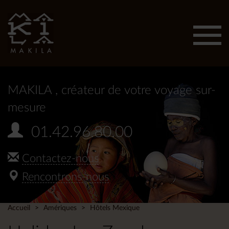
Affic
men
MAKILA
, créateur de votre voyage sur-
mesure
01.42.96.80.00
Contactez-nous
Rencontrons-nous
Accueil
Amériques
Hôtels Mexique