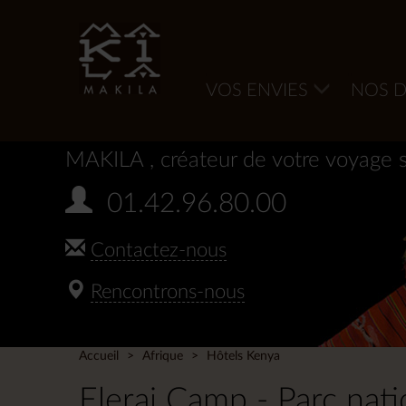
VOS ENVIES
NOS D
MAKILA
, créateur de votre voyage 
01.42.96.80.00
Contactez-nous
Rencontrons-nous
Accueil
Afrique
Hôtels Kenya
Elerai Camp - Parc nati