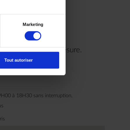
Marketing
re voyage à votre mesure.
Tout autoriser
.00
9H00 à 18H30 sans interruption,
us
ris