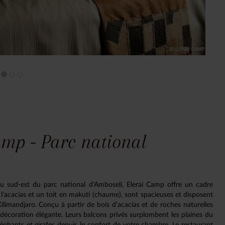
amp - Parc national
u sud-est du parc national d’Amboseli, Elerai Camp offre un cadre
 l’acacias et un toit en makuti (chaume), sont spacieuses et disposent
ilimandjaro. Conçu à partir de bois d’acacias et de roches naturelles
décoration élégante. Leurs balcons privés surplombent les plaines du
éphants et girafes depuis le confort de votre chambre. Le restaurant