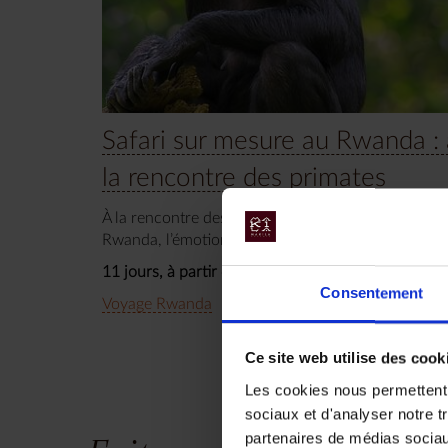
Safari sur mesure au Rwanda : 
la rencontre des primates
À la rencontre des gorilles et des chimpanzés du
Rwanda, l’émotion rare d’un voyage d’exception.
11 jours, à partir de 19 500 €
Consentement
Voyage Rwanda
Circuit Safari
Safaris d'except
Ce site web utilise des cook
Les cookies nous permettent d
sociaux et d'analyser notre t
partenaires de médias sociaux