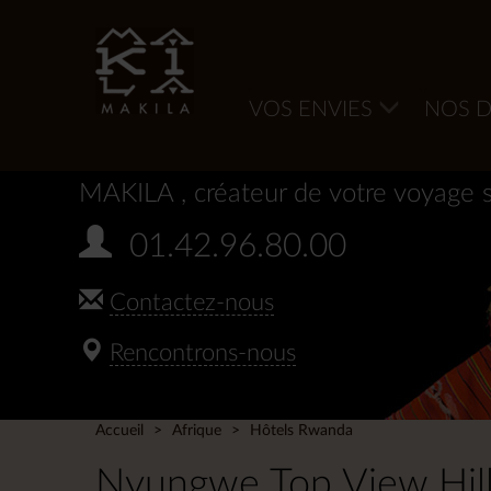
VOS ENVIES
NOS D
MAKILA
, créateur de votre voyage 
01.42.96.80.00
Contactez-nous
Rencontrons-nous
Accueil
Afrique
Hôtels Rwanda
Nyungwe Top View Hill