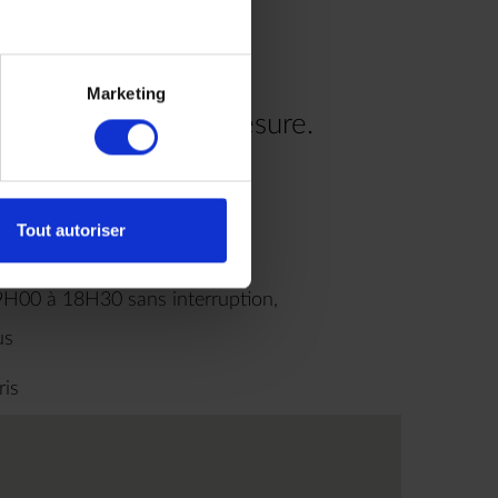
Marketing
re voyage à votre mesure.
.00
Tout autoriser
9H00 à 18H30 sans interruption,
us
ris