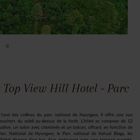
Top View Hill Hotel - Parc
l’une des collines du parc national de Nyungwe. Il offre une vue
 couchers du soleil au-dessus de la forêt. L’hôtel se compose de 12
vative, un salon avec cheminée et un balcon, offrant, en fonction de
Parc National de Nyungwe, le Parc national de Kahuzi Biega, les
. L’hôtel dispose d’un bar, d’un restaurant avec une terrasse ouverte,