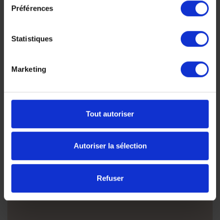
voyage est unique, nous
Préférences
construisons votre voyage à votre
Statistiques
mesure.
Décrivez nous votre projet maintenant, n’hésitez pas à
Marketing
bien détailler votre projet, vos envies, le nombre de
personnes, vos dates, régions souhaitées, bugdet...
nous vous répondrons très rapidement
Tout autoriser
Autoriser la sélection
+1
United
States
+1
Refuser