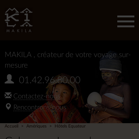
Affic
men
MAKILA
, créateur de votre voyage sur-
mesure
01.42.96.80.00
Contactez-nous
Rencontrons-nous
Accueil
Amériques
Hôtels Equateur