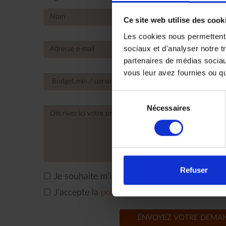
Ce site web utilise des cook
Les cookies nous permettent d
sociaux et d'analyser notre t
+
Unite
partenaires de médias sociaux
State
vous leur avez fournies ou qu'
+1
Sélection
Nécessaires
du
consentement
Refuser
Je souhaite m'inscrire à la newsletter
J'accepte la
politique de confidentialité
de M
ENVOYEZ VOTRE DEMA