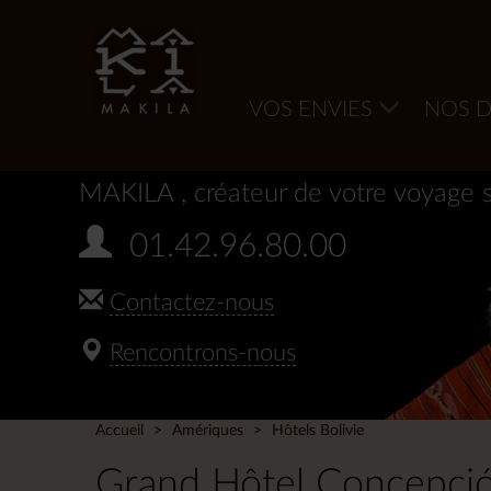
VOS ENVIES
NOS D
MAKILA
, créateur de votre voyage 
01.42.96.80.00
Contactez-nous
Rencontrons-nous
Accueil
Amériques
Hôtels Bolivie
Grand Hôtel Concepci