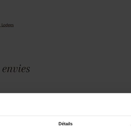
& Lodges
 envies
yage est unique, nous construisons vot
z pas à bien détailler votre
01.42.96.80
 dates, régions souhaitées,
Détails
t