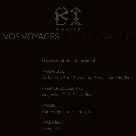
VOS VOYAGES
NOUS ENGAGENT
Les destinations du moment
→ AFRIQUE
Afrique du Sud
,
Botswana
,
Kenya
,
Namibie
,
Tanzan
→ AMERIQUE LATINE
Argentine
,
Chili
,
Costa Rica
→ ASIE
Cambodge
,
Inde
,
Japon
,
Laos
→ LES ÎLES
Seychelles