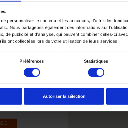
Rencontrez nous
ies.
du Lundi au Vendredi de 0
e personnaliser le contenu et les annonces, d'offrir des fonctio
uniquement sur rendez-vo
rafic. Nous partageons également des informations sur l'utilisati
1
d
, de publicité et d'analyse, qui peuvent combiner celles-ci avec
s
4 place de Valois 75001 Pa
ils ont collectées lors de votre utilisation de leurs services.
Préférences
Statistiques
Autoriser la sélection
akila
NDE