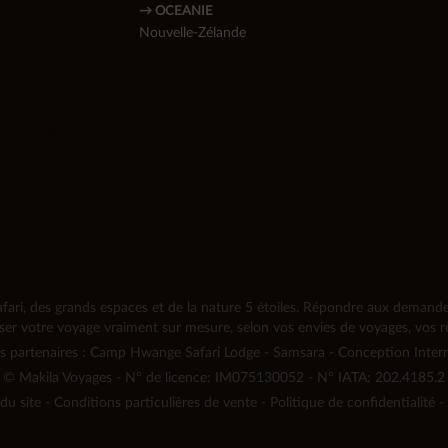
→ OCEANIE
Nouvelle-Zélande
fari, des grands espaces et de la nature 5 étoiles. Répondre aux demandes 
iser votre voyage vraiment sur mesure, selon vos envies de voyages, vos rê
s partenaires :
Camp Hwange Safari Lodge
-
Samsara
-
Conception Inter
©
Makila Voyages - N° de licence: IM075130052 - N° IATA: 202.4185.2
du site
-
Conditions particulières de vente
-
Politique de confidentialité
-