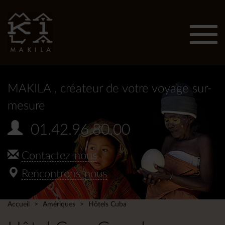
Affic
men
MAKILA
, créateur de votre voyage sur-
mesure
01.42.96.80.00
Contactez-nous
Rencontrons-nous
Accueil
Amériques
Hôtels Cuba