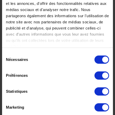
et les annonces, d'offrir des fonctionnalités relatives aux
950 €
douceur de vivre de
médias sociaux et d'analyser notre trafic. Nous
Baracoa et de Santiago
Autotour
partageons également des informations sur l'utilisation de
de Cuba pour un voyage
notre site avec nos partenaires de médias sociaux, de
en roue libre sur cette île
publicité et d'analyse, qui peuvent combiner celles-ci
unique.
avec d'autres informations que vous leur avez fournies
15 jours, à partir de 3
ou qu'ils ont collectées lors de votre utilisation de leurs
400 €
services.
Autotour
Sélection
Séjour culturel
Nécessaires
du
consentement
Préférences
Faites nous part de vos
Statistiques
envies
Marketing