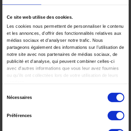
Ce site web utilise des cookies.
Les cookies nous permettent de personnaliser le contenu
Faites nous part de vos
et les annonces, d'offrir des fonctionnalités relatives aux
médias sociaux et d'analyser notre trafic. Nous
partageons également des informations sur l'utilisation de
envies
notre site avec nos partenaires de médias sociaux, de
publicité et d'analyse, qui peuvent combiner celles-ci
avec d'autres informations que vous leur avez fournies
ou qu'ils ont collectées lors de votre utilisation de leurs
Chez Makila Voyages, chaque
services.
Sélection
voyage est unique, nous
Nécessaires
du
construisons votre voyage à votre
consentement
mesure.
Préférences
Décrivez nous votre projet maintenant, n’hésitez pas à