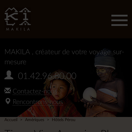
Affic
men
MAKILA
, créateur de votre voyage sur-
mesure
01.42.96.80.00
Contactez-nous
Rencontrons-nous
Accueil
Amériques
Hôtels Pérou