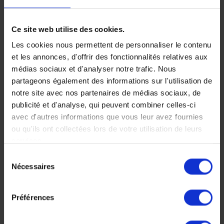
Ce site web utilise des cookies.
Les cookies nous permettent de personnaliser le contenu
Faites nous part de vos
et les annonces, d'offrir des fonctionnalités relatives aux
médias sociaux et d'analyser notre trafic. Nous
partageons également des informations sur l'utilisation de
envies
notre site avec nos partenaires de médias sociaux, de
publicité et d'analyse, qui peuvent combiner celles-ci
avec d'autres informations que vous leur avez fournies
ou qu'ils ont collectées lors de votre utilisation de leurs
Chez Makila Voyages, chaque
services.
Sélection
voyage est unique, nous
Nécessaires
du
construisons votre voyage à votre
consentement
mesure.
Préférences
Décrivez nous votre projet maintenant, n’hésitez pas à