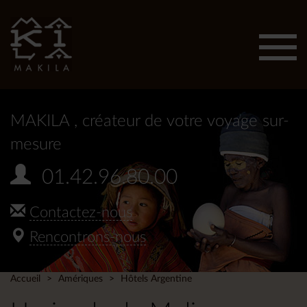
Affic
men
MAKILA
, créateur de votre voyage sur-
mesure
01.42.96.80.00
Contactez-nous
Rencontrons-nous
Accueil
Amériques
Hôtels Argentine