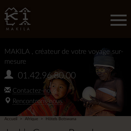
Affic
men
MAKILA
, créateur de votre voyage sur-
mesure
01.42.96.80.00
Contactez-nous
Rencontrons-nous
Accueil
Afrique
Hôtels Botswana