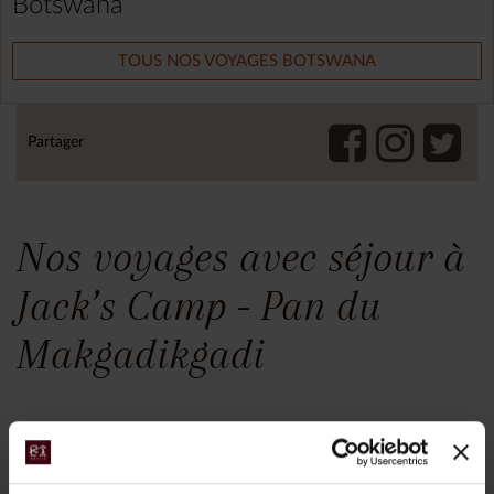
Botswana
TOUS NOS VOYAGES BOTSWANA
Partager
Nos voyages avec séjour à
Jack’s Camp - Pan du
Makgadikgadi