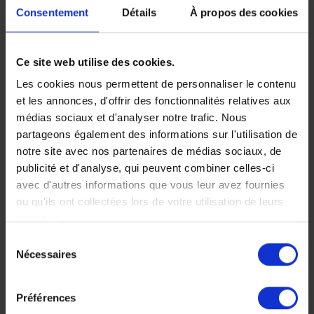
Consentement
Détails
À propos des cookies
Safari au
Tout le
Ce site web utilise des cookies.
Botswana en
Botswana en
Les cookies nous permettent de personnaliser le contenu
et les annonces, d'offrir des fonctionnalités relatives aux
famille
avion taxi
médias sociaux et d'analyser notre trafic. Nous
partageons également des informations sur l'utilisation de
Partez pour le pays
L'essence même du
notre site avec nos partenaires de médias sociaux, de
magique des suricates,
Botswana à travers une
des baobabs et des
vingtaine de safaris dans
publicité et d'analyse, qui peuvent combiner celles-ci
grands fauves du Delta
différents écosystèmes,
avec d'autres informations que vous leur avez fournies
de l'Okavango ! Un
un rêve pour tous les
ou qu'ils ont collectées lors de votre utilisation de leurs
voyage inoubliable dans
connaisseurs et amateurs
services.
trois des plus beaux sites
de l'Afrique.
Sélection
du Botswana
16 jours, à partir de 24
Nécessaires
du
10 jours, à partir de 8
500 €
consentement
500 €
Voyage Botswana
Préférences
Voyage Botswana
Safaris d'exception