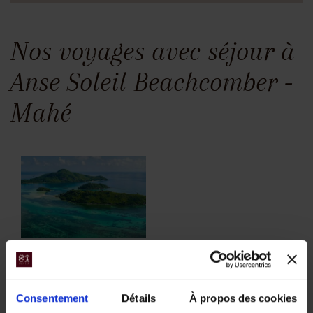
Nos voyages avec séjour à
Anse Soleil Beachcomber -
Mahé
Les 3 îles
principales des
Consentement
Détails
À propos des cookies
Seychelles :