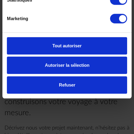
Marketing
Faites nous part de vos
envies
Tout autoriser
Autoriser la sélection
Chez Makila Voyages, chaque
Refuser
voyage est unique, nous
construisons votre voyage à votre
mesure.
Décrivez nous votre projet maintenant, n’hésitez pas à