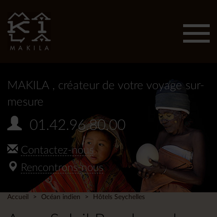
Affic
men
MAKILA
, créateur de votre voyage sur-
mesure
01.42.96.80.00
Contactez-nous
Rencontrons-nous
Accueil
Océan indien
Hôtels Seychelles