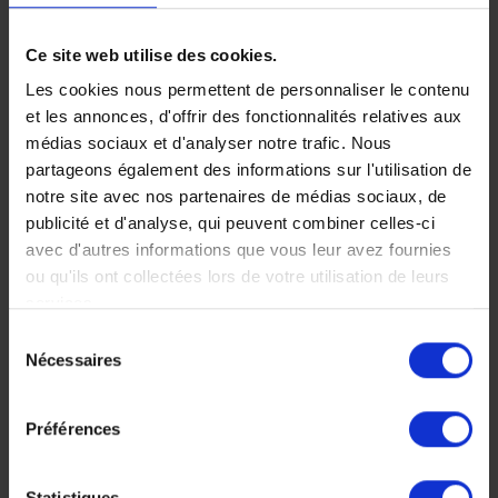
Mahé, La Digue
Ce site web utilise des cookies.
et Praslin,
Les cookies nous permettent de personnaliser le contenu
pépites de
et les annonces, d'offrir des fonctionnalités relatives aux
médias sociaux et d'analyser notre trafic. Nous
l’Océan Indien
partageons également des informations sur l'utilisation de
notre site avec nos partenaires de médias sociaux, de
Découvrez les trois îles
publicité et d'analyse, qui peuvent combiner celles-ci
majeures de l'archipel des
avec d'autres informations que vous leur avez fournies
Seychelles et leurs plages
ou qu'ils ont collectées lors de votre utilisation de leurs
idylliques avec ce séjour
en hôtels de charme.
services.
Sélection
15 jours, à partir de 4
Nécessaires
190 €
du
consentement
Voyage Seychelles
Séjour balnéaire
Préférences
Nos incontournables
Statistiques