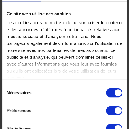
Ce site web utilise des cookies.
Voyage intense
Les cookies nous permettent de personnaliser le contenu
à Java, Bali,
et les annonces, d'offrir des fonctionnalités relatives aux
médias sociaux et d'analyser notre trafic. Nous
Lombok
partageons également des informations sur l'utilisation de
notre site avec nos partenaires de médias sociaux, de
A la découverte des plus
publicité et d'analyse, qui peuvent combiner celles-ci
belles merveilles qu'offre
avec d'autres informations que vous leur avez fournies
l'Indonésie : entre
temples et volcans, sites
ou qu'ils ont collectées lors de votre utilisation de leurs
classés, plages idylliques
services.
et eaux cristallines.
Sélection
Nécessaires
17 jours, à partir de 8
du
400 €
consentement
Voyage Indonésie
Préférences
Nos incontournables
Statistiques