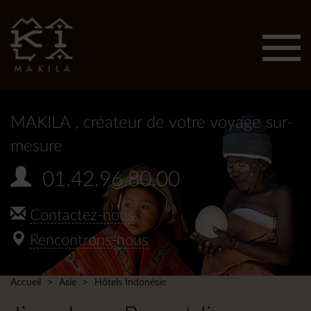
Affic
men
MAKILA
, créateur de votre voyage sur-
mesure
01.42.96.80.00
Contactez-nous
Rencontrons-nous
Accueil
Asie
Hôtels Indonésie