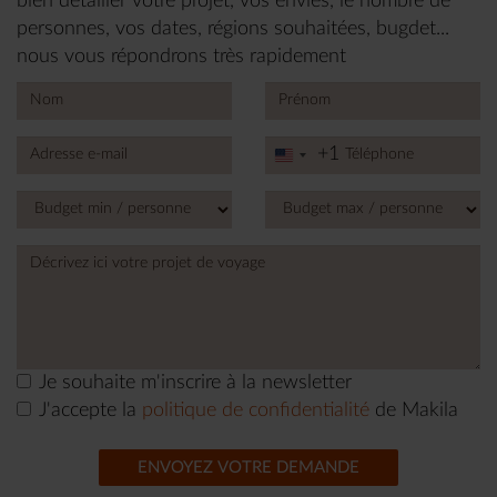
bien détailler votre projet, vos envies, le nombre de
personnes, vos dates, régions souhaitées, bugdet...
nous vous répondrons très rapidement
+1
United
States
+1
Je souhaite m'inscrire à la newsletter
J'accepte la
politique de confidentialité
de Makila
ENVOYEZ VOTRE DEMANDE