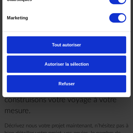
Marketing
Faites nous part de vos
envies
Tout autoriser
Autoriser la sélection
Chez Makila Voyages, chaque
Refuser
voyage est unique, nous
construisons votre voyage à votre
mesure.
Décrivez nous votre projet maintenant, n’hésitez pas à