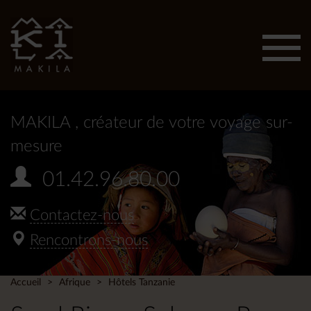
Affic
men
MAKILA
, créateur de votre voyage sur-
mesure
01.42.96.80.00
Contactez-nous
Rencontrons-nous
Accueil
Afrique
Hôtels Tanzanie