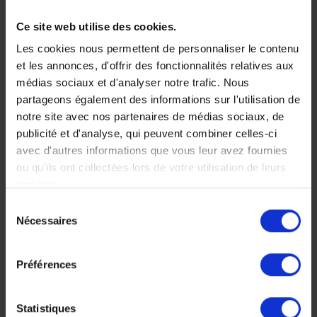
Pemba
Ce site web utilise des cookies.
Voyage safari
11 jours, à partir de 11
Les cookies nous permettent de personnaliser le contenu
220 €
dans le grand
et les annonces, d'offrir des fonctionnalités relatives aux
Voyage Tanzanie
sud tanzanien
médias sociaux et d'analyser notre trafic. Nous
Circuit Safari
partageons également des informations sur l'utilisation de
Séjour balnéaire
Amateur de safaris et de
notre site avec nos partenaires de médias sociaux, de
Séjour en famille
grands espaces, laissez-
publicité et d'analyse, qui peuvent combiner celles-ci
vous surprendre par les
avec d'autres informations que vous leur avez fournies
parcs de Ruaha et de
ou qu'ils ont collectées lors de votre utilisation de leurs
Selous, une nature
services.
sauvage et préservée.
Sélection
11 jours, à partir de 8
Nécessaires
du
300 €
consentement
Voyage Tanzanie
Préférences
Safaris d'exception
Statistiques