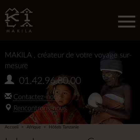
Affic
men
MAKILA
, créateur de votre voyage sur-
mesure
01.42.96.80.00
Contactez-nous
Rencontrons-nous
Accueil
Afrique
Hôtels Tanzanie