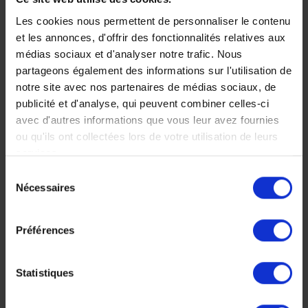
entre safaris privés au
Voyage Tanzanie
coeur des parcs
Voyage Zanzibar
Les cookies nous permettent de personnaliser le contenu
nationaux de Tanzanie et
Voyage de noces
et les annonces, d'offrir des fonctionnalités relatives aux
séjour sur une île privée.
médias sociaux et d'analyser notre trafic. Nous
13 jours, à partir de 9
partageons également des informations sur l'utilisation de
600 €
notre site avec nos partenaires de médias sociaux, de
publicité et d'analyse, qui peuvent combiner celles-ci
Voyage Tanzanie
avec d'autres informations que vous leur avez fournies
Circuit Safari
ou qu'ils ont collectées lors de votre utilisation de leurs
Séjour balnéaire
services.
Sélection
Nécessaires
du
consentement
Préférences
Statistiques
Voyage safari