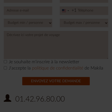
+1
United
States
+1
Je souhaite m'inscrire à la newsletter
J'accepte la
politique de confidentialité
de Makila
ENVOYEZ VOTRE DEMANDE
01.42.96.80.00