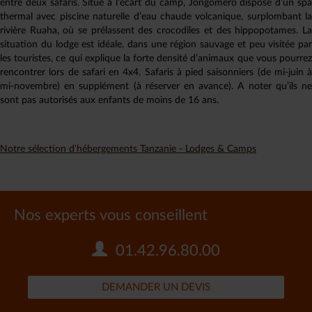
entre deux safaris. Situé à l’écart du camp, Jongomero dispose d’un spa
thermal avec piscine naturelle d’eau chaude volcanique, surplombant la
rivière Ruaha, où se prélassent des crocodiles et des hippopotames. La
situation du lodge est idéale, dans une région sauvage et peu visitée par
les touristes, ce qui explique la forte densité d’animaux que vous pourrez
rencontrer lors de safari en 4x4. Safaris à pied saisonniers (de mi-juin à
mi-novembre) en supplément (à réserver en avance). A noter qu’ils ne
sont pas autorisés aux enfants de moins de 16 ans.
Notre sélection d'hébergements Tanzanie - Lodges & Camps
Nos experts vous conseillent
01.42.96.80.00
DEMANDER UN DEVIS