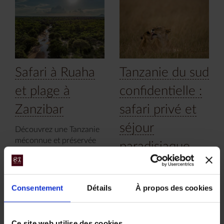
Safari à Ruaha
Tanzanie du sud
et plage à
confidentielle :
Zanzibar
safari privé et
séjour
Découvrez une Tanzanie
méconnue et préservée
paradisiaque
avec une approche du
safari exceptionnelle et
sur une île
plongez dans les eaux
privée
cristallines de Zanzibar.
Consentement
Détails
À propos des cookies
11 jours, à partir de 6
Un séjour en avion taxi,
450 €
personnel et authentique,
Ce site web utilise des cookies.