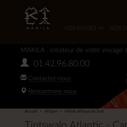
VOS ENVIES
NOS D
MAKILA
, créateur de votre voyage 
01.42.96.80.00
Contactez-nous
Rencontrons-nous
Accueil
Afrique
Hôtels Afrique du Sud
Tintswalo Atlantic - C