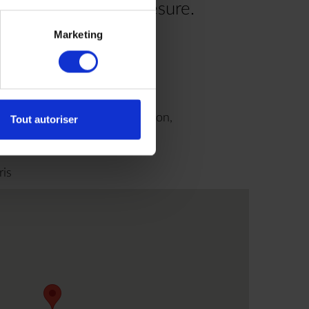
re voyage à votre mesure.
Marketing
.00
9H00 à 18H30 sans interruption,
Tout autoriser
us
ris