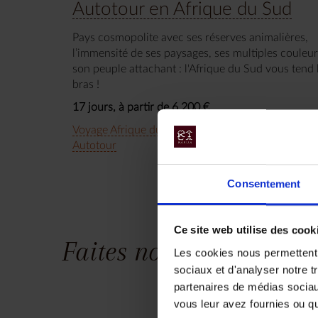
Autotour en Afrique du Sud
Pays cosmopolite avec ses réserves animalières,
l’immensité de ses paysages, ses multiples couleur
son peuple attachant : l'Afrique du Sud vous tend 
bras !
17 jours, à partir de 6 200 €
Voyage Afrique du Sud
Nos incontournables
Autotour
Consentement
Ce site web utilise des cook
Faites nous part de vos
Les cookies nous permettent d
sociaux et d'analyser notre t
partenaires de médias sociaux
vous leur avez fournies ou qu'