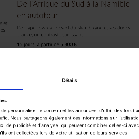
De l'Afrique du Sud à la Namibie
en autotour
s et
De Cape Town au désert du NamibRand et ses dunes
les
orange, un contraste saisissant
15 jours, à partir de 5 300 €
Voyage Afrique du Sud
Voyage Namibie
Détails
ies.
 envies
e personnaliser le contenu et les annonces, d'offrir des fonctio
rafic. Nous partageons également des informations sur l'utilisati
, de publicité et d'analyse, qui peuvent combiner celles-ci avec
ils ont collectées lors de votre utilisation de leurs services.