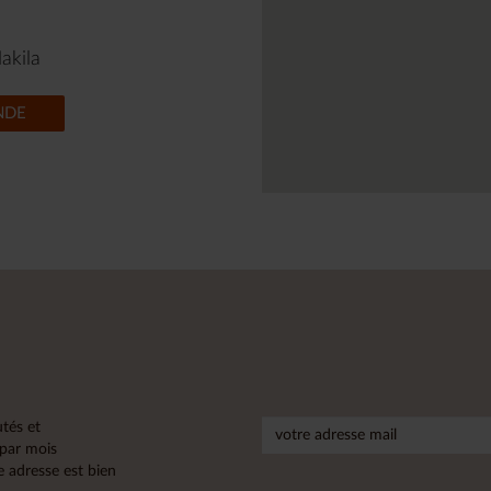
akila
NDE
tés et
 par mois
 adresse est bien