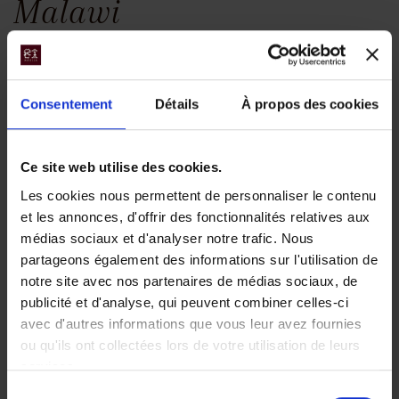
Malawi
Consentement
Détails
À propos des cookies
Ce site web utilise des cookies.
Séjour au lac
Les cookies nous permettent de personnaliser le contenu
et les annonces, d'offrir des fonctionnalités relatives aux
Malawi sur l'île
médias sociaux et d'analyser notre trafic. Nous
de Likoma et à
partageons également des informations sur l'utilisation de
notre site avec nos partenaires de médias sociaux, de
Nkwichi
publicité et d'analyse, qui peuvent combiner celles-ci
avec d'autres informations que vous leur avez fournies
Splendeur des eaux
ou qu'ils ont collectées lors de votre utilisation de leurs
étincelantes du lac,
services.
plages de sable blanc,
cette véritable mer d'eau
Sélection