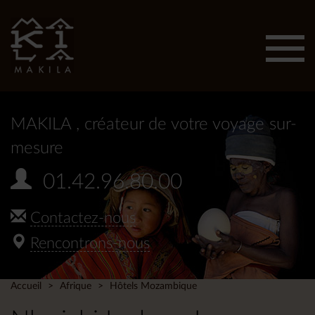
Affic
men
MAKILA
, créateur de votre voyage sur-
mesure
01.42.96.80.00
Contactez-nous
Rencontrons-nous
Accueil
Afrique
Hôtels Mozambique