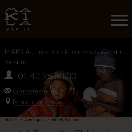
Affic
men
MAKILA
, créateur de votre voyage sur-
mesure
01.42.96.80.00
Contactez-nous
Rencontrons-nous
Accueil
Amériques
Hôtels Panama