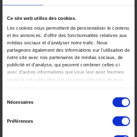
Ce site web utilise des cookies.
Les cookies nous permettent de personnaliser le contenu
Faites nous part de vos
et les annonces, d'offrir des fonctionnalités relatives aux
médias sociaux et d'analyser notre trafic. Nous
partageons également des informations sur l'utilisation de
envies
notre site avec nos partenaires de médias sociaux, de
publicité et d'analyse, qui peuvent combiner celles-ci
avec d'autres informations que vous leur avez fournies
ou qu'ils ont collectées lors de votre utilisation de leurs
Chez Makila Voyages, chaque
services.
Sélection
voyage est unique, nous
Nécessaires
du
construisons votre voyage à votre
consentement
mesure.
Préférences