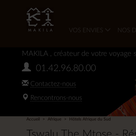
VOS ENVIES
NOS D
MAKILA
, créateur de votre voyage 
01.42.96.80.00
Contactez-nous
Rencontrons-nous
Accueil
Afrique
Hôtels Afrique du Sud
Tswalu The Mtose - Rés