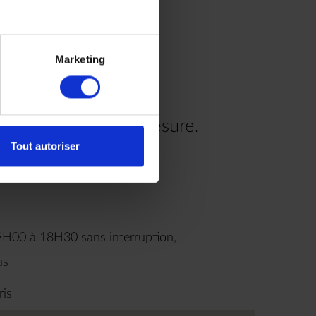
Marketing
re voyage à votre mesure.
Tout autoriser
.00
9H00 à 18H30 sans interruption,
us
ris