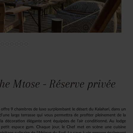
he Mtose - Réserve privée
ffre 9 chambres de luxe surplombant le désert du Kalahari, dans un
’une large terrasse qui vous permettra de profiter pleinement de la
la décoration élégante sont équipées de l’air conditionné. Au lodge
un petit espace gym. Chaque jour, le Chef met en scène une cuisine
l’héritage culinaire de l’Afrique du Sud. La cave à vin regorge également