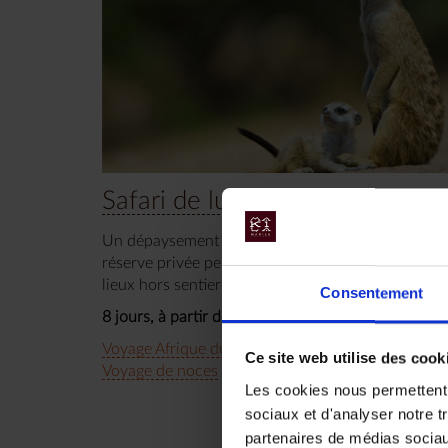
Safari de luxe au Kalahari
Un dépaysement complet et privilégié dans une
réserve privée peu connue, pour les amateurs des
lieux hors sentiers battus !
Consentement
8 jours, à partir de 6 200 €
Voyage Afrique du Sud
Circuit Safari
Ce site web utilise des cook
Voyage de noces
Les cookies nous permettent d
sociaux et d'analyser notre t
partenaires de médias sociaux