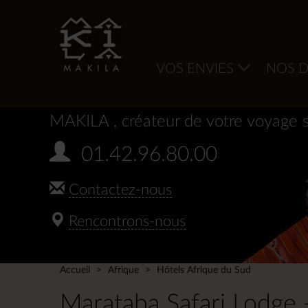
VOS ENVIES
NOS D
MAKILA
, créateur de votre voyage 
01.42.96.80.00
Contactez-nous
Rencontrons-nous
Accueil
Afrique
Hôtels Afrique du Sud
Marataba Safari Lodge 