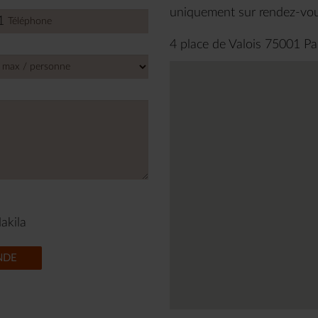
uniquement sur rendez-vo
1
d
s
4 place de Valois 75001 Pa
akila
NDE