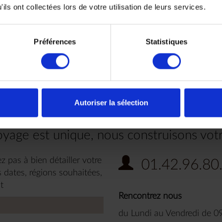
ils ont collectées lors de votre utilisation de leurs services.
Préférences
Statistiques
 envies
Autoriser la sélection
yage est unique, nous construisons vot
z pas à bien détailler votre
01.42.96.80
 dates, régions souhaitées,
t
Rencontrez nous
du Lundi au Vendredi de 0