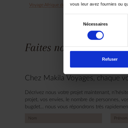
vous leur avez fournies ou qu'
Voyage Afrique du Sud
Circuit Safari
Autotour
Sélection
Nécessaires
du
consentement
Faites nous part de vos
Refuser
Chez Makila Voyages, chaque vo
Décrivez nous votre projet maintenant, n’hésite
projet, vos envies, le nombre de personnes, vos
bugdet... nous vous répondrons très rapidemen