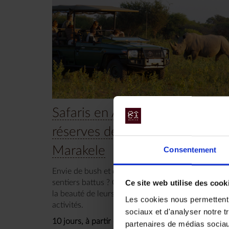
Safaris en Afrique du Sud :
réserves de Madikwe et de
Marakele
Consentement
Envie de bush et de safaris authentiques, hors
sentiers battus ? Ces deux réserves vous raviront 
Ce site web utilise des cook
la beauté de leurs panoramas et la diversité des
Les cookies nous permettent d
activités.
sociaux et d'analyser notre t
10 jours, à partir de 5 200 €
partenaires de médias sociaux