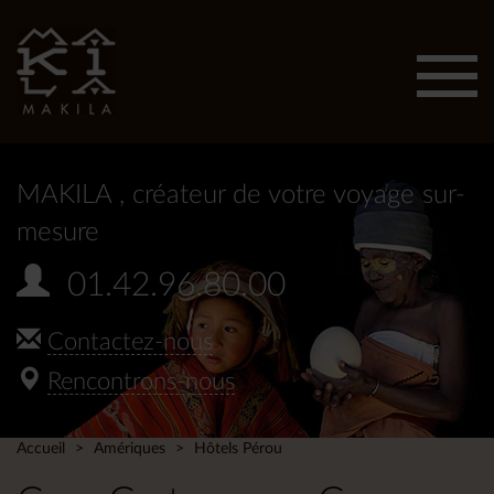
Affic
men
MAKILA
, créateur de votre voyage sur-
mesure
01.42.96.80.00
Contactez-nous
Rencontrons-nous
Accueil
Amériques
Hôtels Pérou