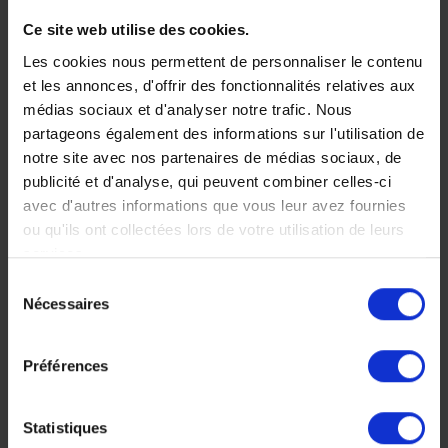
Machu Picchu
Ce site web utilise des cookies.
et croisière de
Les cookies nous permettent de personnaliser le contenu
luxe en
et les annonces, d'offrir des fonctionnalités relatives aux
médias sociaux et d'analyser notre trafic. Nous
Amazonie
partageons également des informations sur l'utilisation de
notre site avec nos partenaires de médias sociaux, de
Une version luxe de
publicité et d'analyse, qui peuvent combiner celles-ci
l’aventure au Pérou et la
avec d'autres informations que vous leur avez fournies
rencontre d’un nouveau
ou qu'ils ont collectées lors de votre utilisation de leurs
tourisme haut de gamme
services.
et hautement écologique.
Sélection
19 jours, à partir de 16
Nécessaires
du
500 €
consentement
Voyage Pérou
Croisières
Préférences
Statistiques