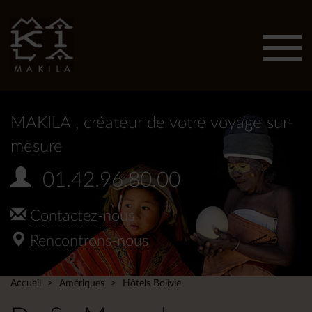
Affic
men
MAKILA
, créateur de votre voyage sur-
mesure
01.42.96.80.00
Contactez-nous
Rencontrons-nous
Accueil
Amériques
Hôtels Bolivie