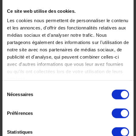
Ce site web utilise des cookies.
Faites nous part de vos
Les cookies nous permettent de personnaliser le contenu
et les annonces, d'offrir des fonctionnalités relatives aux
médias sociaux et d'analyser notre trafic. Nous
envies
partageons également des informations sur l'utilisation de
notre site avec nos partenaires de médias sociaux, de
publicité et d'analyse, qui peuvent combiner celles-ci
avec d'autres informations que vous leur avez fournies
Chez Makila Voyages, chaque
ou qu'ils ont collectées lors de votre utilisation de leurs
services.
voyage est unique, nous
Sélection
construisons votre voyage à votre
Nécessaires
du
consentement
mesure.
Préférences
Décrivez nous votre projet maintenant, n’hésitez pas à
bien détailler votre projet, vos envies, le nombre de
Statistiques