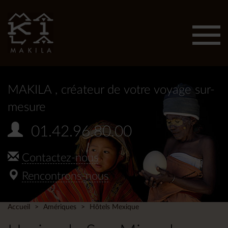
Affic
men
MAKILA
, créateur de votre voyage sur-
mesure
01.42.96.80.00
Contactez-nous
Rencontrons-nous
Accueil
Amériques
Hôtels Mexique