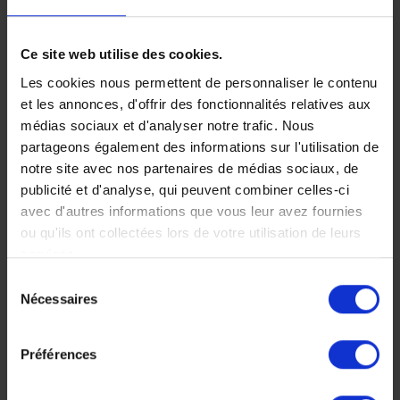
inédit :
Olmèques et
Ce site web utilise des cookies.
Mayas, de
Les cookies nous permettent de personnaliser le contenu
et les annonces, d'offrir des fonctionnalités relatives aux
Veracruz au
médias sociaux et d'analyser notre trafic. Nous
Chiapas
partageons également des informations sur l'utilisation de
notre site avec nos partenaires de médias sociaux, de
Le site d'El Tajin peu
publicité et d'analyse, qui peuvent combiner celles-ci
connu mérite le détour
avec d'autres informations que vous leur avez fournies
tout comme les plages de
ou qu'ils ont collectées lors de votre utilisation de leurs
la côte Emeraude, un
services.
Mexique différent.
Sélection
20 jours, à partir de 6
Nécessaires
du
000 €
consentement
Voyage Mexique
Préférences
Autotour
Séjour culturel