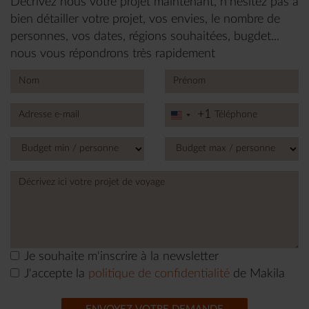
Décrivez nous votre projet maintenant, n’hésitez pas à
bien détailler votre projet, vos envies, le nombre de
personnes, vos dates, régions souhaitées, bugdet...
nous vous répondrons très rapidement
+1
United
States
+1
Je souhaite m'inscrire à la newsletter
J'accepte la
politique de confidentialité
de Makila