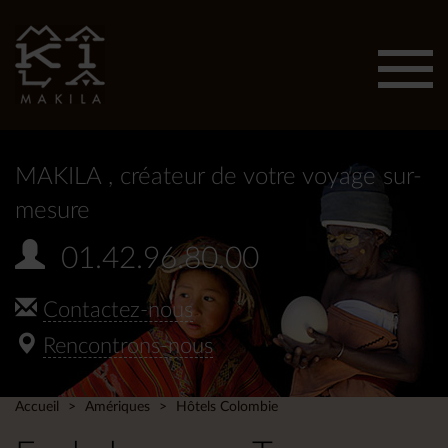
Affic
men
MAKILA
, créateur de votre voyage sur-
mesure
01.42.96.80.00
Contactez-nous
Rencontrons-nous
Accueil
Amériques
Hôtels Colombie