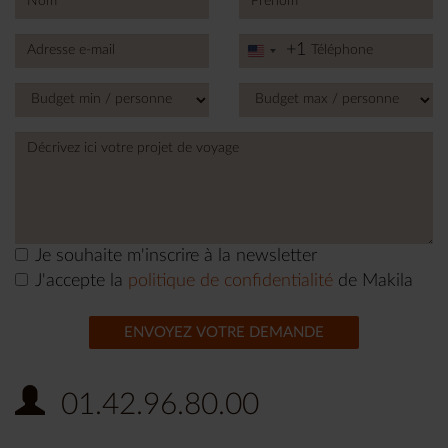
+1
United
States
+1
Je souhaite m'inscrire à la newsletter
J'accepte la
politique de confidentialité
de Makila
ENVOYEZ VOTRE DEMANDE
01.42.96.80.00