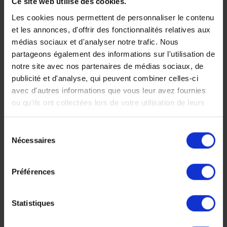
Ce site web utilise des cookies.
du joyau des
Les cookies nous permettent de personnaliser le contenu
et les annonces, d'offrir des fonctionnalités relatives aux
Caraïbes
médias sociaux et d'analyser notre trafic. Nous
partageons également des informations sur l'utilisation de
Une nouvelle destination
notre site avec nos partenaires de médias sociaux, de
de voyage qui ne vous
publicité et d'analyse, qui peuvent combiner celles-ci
laissera pas indifférent. Le
avec d'autres informations que vous leur avez fournies
slogan "la Colombie c'est
la Passion" donne le
ou qu'ils ont collectées lors de votre utilisation de leurs
tempo du pays !
services.
15 jours, à partir de 5
Sélection
200 €
Nécessaires
du
consentement
Voyage Colombie
Préférences
Statistiques