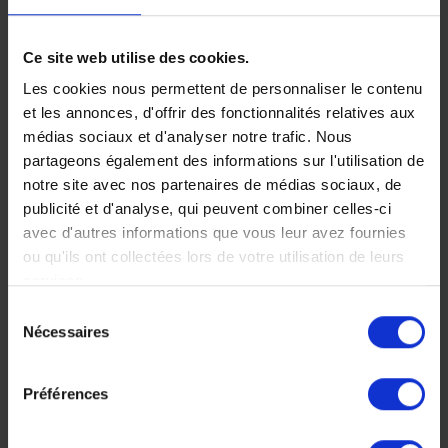
Ce site web utilise des cookies.
Les richesses
Les cookies nous permettent de personnaliser le contenu
et les annonces, d'offrir des fonctionnalités relatives aux
du Sri Lanka en
médias sociaux et d'analyser notre trafic. Nous
famille
partageons également des informations sur l'utilisation de
notre site avec nos partenaires de médias sociaux, de
Découvrez les merveilles
publicité et d'analyse, qui peuvent combiner celles-ci
du Sri Lanka et terminez
avec d'autres informations que vous leur avez fournies
votre périple dans votre
ou qu'ils ont collectées lors de votre utilisation de leurs
villa privée avec piscine.
services.
Le paradis pour les
enfants !
Sélection
Nécessaires
du
15 jours, à partir de 4
consentement
700 €
Préférences
Voyage Sri Lanka
Séjour en famille