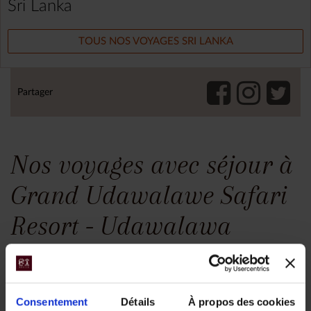
Sri Lanka
TOUS NOS VOYAGES SRI LANKA
Partager
Nos voyages avec séjour à
Grand Udawalawe Safari
Resort - Udawalawa
Consentement
Détails
À propos des cookies