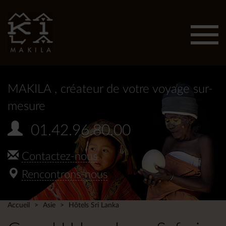
Affic
men
MAKILA
, créateur de votre voyage sur-
mesure
01.42.96.80.00
Contactez-nous
Rencontrons-nous
Accueil
Asie
Hôtels Sri Lanka