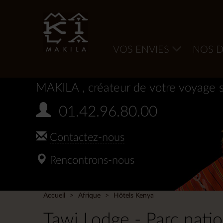
VOS ENVIES
NOS D
MAKILA
, créateur de votre voyage 
01.42.96.80.00
Contactez-nous
Rencontrons-nous
Accueil
Afrique
Hôtels Kenya
Tawi Lodge - Parc nati