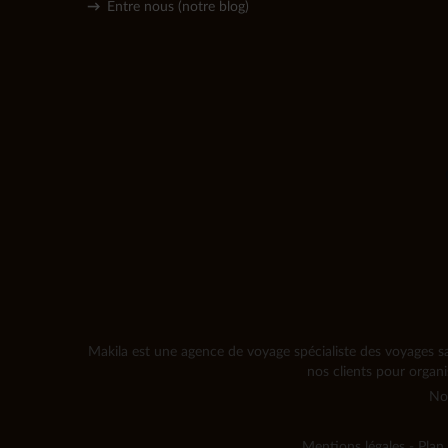
→
Entre nous (notre blog)
Makila est une agence de voyage spécialiste des voyages sa
nos clients pour organ
No
Mentions légales
-
Plan 