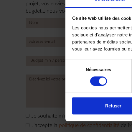
projet, vos envies, le nombre de personnes, vos
bugdet... nous vous répondrons très rapidemen
Ce site web utilise des cook
Les cookies nous permettent d
sociaux et d'analyser notre t
partenaires de médias sociaux
No
vous leur avez fournies ou qu'
count
selec
Sélection
Nécessaires
du
consentement
Refuser
Je souhaite m'inscrire à la newsletter
J'accepte la
politique de confidentialité
de M