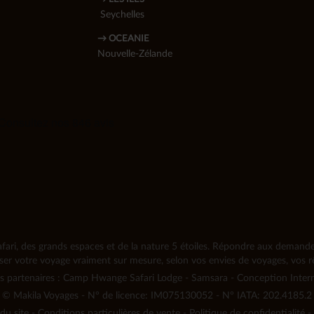
Seychelles
→ OCEANIE
Nouvelle-Zélande
fari, des grands espaces et de la nature 5 étoiles. Répondre aux demandes 
iser votre voyage vraiment sur mesure, selon vos envies de voyages, vos rê
s partenaires :
Camp Hwange Safari Lodge
-
Samsara
-
Conception Inter
©
Makila Voyages - N° de licence: IM075130052 - N° IATA: 202.4185.2
du site
-
Conditions particulières de vente
-
Politique de confidentialité
-