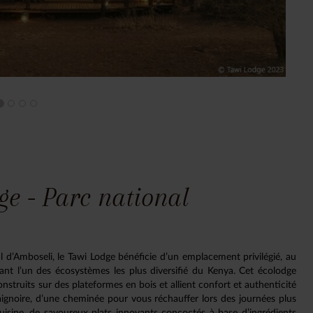
ge - Parc national
l d’Amboseli, le Tawi Lodge bénéficie d’un emplacement privilégié, au
ant l’un des écosystèmes les plus diversifié du Kenya. Cet écolodge
struits sur des plateformes en bois et allient confort et authenticité
baignoire, d’une cheminée pour vous réchauffer lors des journées plus
uisine, de savoureux plats innovants concoctés à base d’ingrédients