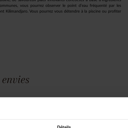
s communes, vous pourrez observer le point d’eau fréquenté par les
ont Kilimandjaro. Vous pourrez vous détendre à la piscine ou profiter
 envies
yage est unique, nous construisons vot
z pas à bien détailler votre
01.42.96.80
Détails