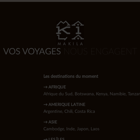
VOS VOYAGES
NOUS ENGAGENT
Les destinations du moment
→ AFRIQUE
Afrique du Sud
,
Botswana
,
Kenya
,
Namibie
,
Tanzan
→ AMERIQUE LATINE
Argentine
,
Chili
,
Costa Rica
→ ASIE
Cambodge
,
Inde
,
Japon
,
Laos
→ LES ÎLES