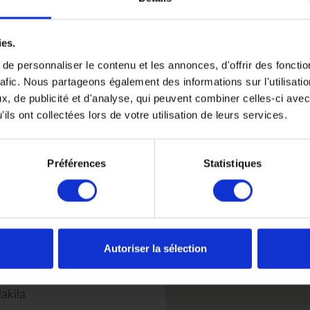
 dates, régions souhaitées,
t
Rencontrez nous
ies.
e personnaliser le contenu et les annonces, d'offrir des fonctio
du Lundi au Vendredi de 0
rafic. Nous partageons également des informations sur l'utilisati
uniquement sur rendez-vo
, de publicité et d'analyse, qui peuvent combiner celles-ci avec
ils ont collectées lors de votre utilisation de leurs services.
ry
4 place de Valois 75001 Pa
ted
Préférences
Statistiques
Autoriser la sélection
akila