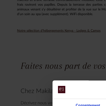
frais raviront vos papilles. Depuis la terrasse des partie
animaux venant s’y désaltérer et profiter de la vue sur le M
d’un soin au spa (avec supplément). WiFi disponible.
Notre sélection d'hébergements Kenya - Lodges & Camps
Faites nous part de vos
Chez Makila Voyages, chaque vo
Décrivez nous votre projet maintenant, n’hésite
Consentement