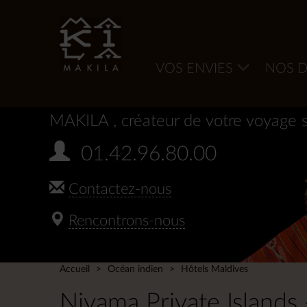
VOS ENVIES
NOS D
MAKILA
, créateur de votre voyage 
01.42.96.80.00
Contactez-nous
Rencontrons-nous
Accueil
Océan indien
Hôtels Maldives
Niyama Private Islands 