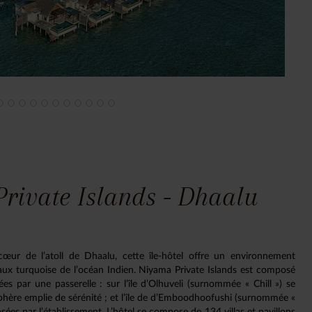
rivate Islands - Dhaalu
œur de l’atoll de Dhaalu, cette île-hôtel offre un environnement
eaux turquoise de l’océan Indien. Niyama Private Islands est composé
ées par une passerelle : sur l’île d’Olhuveli (surnommée « Chill ») se
osphère emplie de sérénité ; et l’île de d’Emboodhoofushi (surnommée «
osées par l’établissement. L’hôtel se compose de 134 villas et pavillons