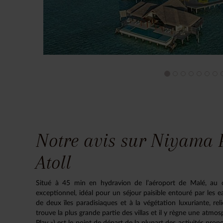
Notre avis sur Niyama P
Atoll
Situé à 45 min en hydravion de l’aéroport de Malé, au c
exceptionnel, idéal pour un séjour paisible entouré par les 
de deux îles paradisiaques et à la végétation luxuriante, reli
trouve la plus grande partie des villas et il y règne une atm
Play ») est le point de départ de la plupart des activités prop