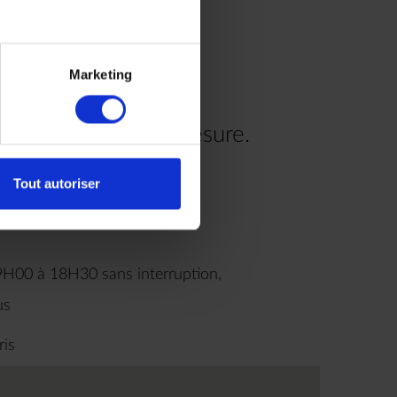
Marketing
re voyage à votre mesure.
.00
Tout autoriser
9H00 à 18H30 sans interruption,
us
ris