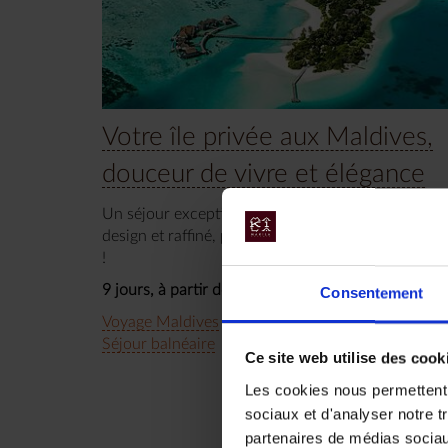
Votre île privée aux Maldives,
douceur de vivre et élégance
Un séjour exceptionnel sur une île privée. Hôtel
design et raffiné, piscine, plage, spa... un vrai para
!
9 jours, à partir de 5 700 €
Consentement
Voyage Maldives
Voyage de noces
Séjour balnéaire
Ce site web utilise des cook
Les cookies nous permettent d
sociaux et d'analyser notre t
partenaires de médias sociaux