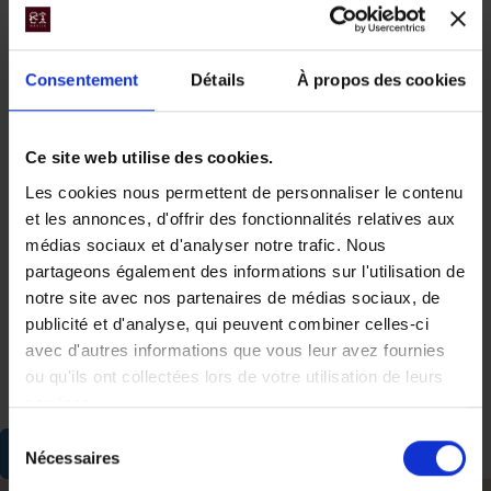
Zimbabwe
Asie
Cambodge
Inde
Indonésie
Consentement
Détails
À propos des cookies
Japon
Laos
Népal
Ce site web utilise des cookies.
Sri Lanka
Thaïlande
Les cookies nous permettent de personnaliser le contenu
Vietnam
et les annonces, d'offrir des fonctionnalités relatives aux
Moyen-Orient
Océanie
médias sociaux et d'analyser notre trafic. Nous
Oman
Nouvelle-Zélande
partageons également des informations sur l'utilisation de
notre site avec nos partenaires de médias sociaux, de
Océan indien
Ile Maurice & Ile de la
publicité et d'analyse, qui peuvent combiner celles-ci
Réunion
avec d'autres informations que vous leur avez fournies
Madagascar
ou qu'ils ont collectées lors de votre utilisation de leurs
Maldives
services.
Seychelles
Sélection
Demander un devis
Nécessaires
du
consentement